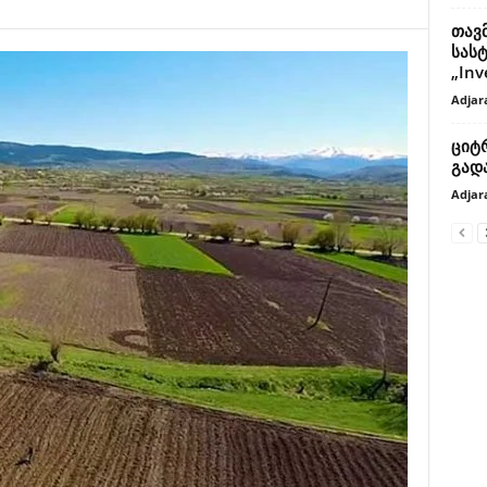
თავ
სას
„Inv
Adjar
ციტ
გად
Adjar