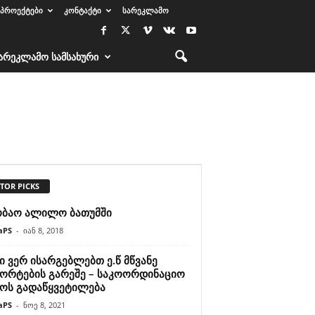
ᲞᲠᲝᲔᲥᲢᲔᲑᲘ
ᲙᲝᲜᲢᲐᲥᲢᲘ
ᲡᲐᲠᲔᲙᲚᲐᲛᲝ
ᲐᲠᲔᲙᲚᲐᲛᲝ ᲡᲐᲛᲡᲐᲮᲣᲠᲘ
TOR PICKS
ობაო ალილო ბათუმში
aPS
-
იან 8, 2018
 ვერ ისარგებლებთ ე.წ მწვანე
პორტების გარეშე – საკოორდინაციო
ჭოს გადაწყვეტილება
aPS
-
ნოე 8, 2021