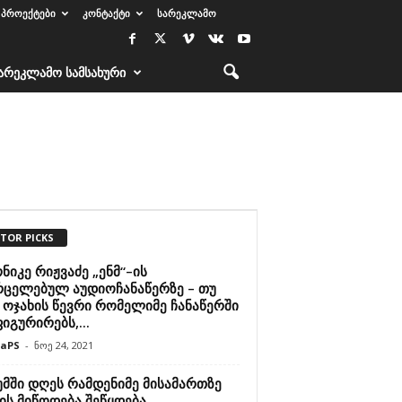
ᲞᲠᲝᲔᲥᲢᲔᲑᲘ
ᲙᲝᲜᲢᲐᲥᲢᲘ
ᲡᲐᲠᲔᲙᲚᲐᲛᲝ
ᲐᲠᲔᲙᲚᲐᲛᲝ ᲡᲐᲛᲡᲐᲮᲣᲠᲘ
ITOR PICKS
იკე რიჟვაძე „ენმ“–ის
რცელებულ აუდიოჩანაწერზე – თუ
 ოჯახის წევრი რომელიმე ჩანაწერში
იგურირებს,...
raPS
-
ნოე 24, 2021
უმში დღეს რამდენიმე მისამართზე
ის მიწოდება შეწყდება