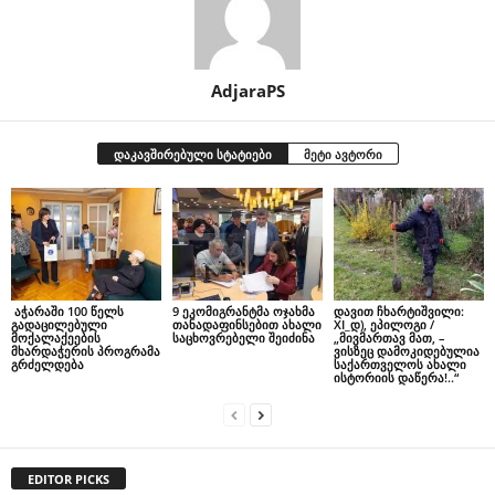
AdjaraPS
დაკავშირებული სტატიები
მეტი ავტორი
აჭარაში 100 წელს
9 ეკომიგრანტმა ოჯახმა
დავით ჩხარტიშვილი:
გადაცილებული
თანადაფინსებით ახალი
XI_დ), ეპილოგი /
მოქალაქეების
საცხოვრებელი შეიძინა
„მივმართავ მათ, –
მხარდაჭერის პროგრამა
ვისზეც დამოკიდებულია
გრძელდება
საქართველოს ახალი
ისტორიის დაწერა!..“
EDITOR PICKS