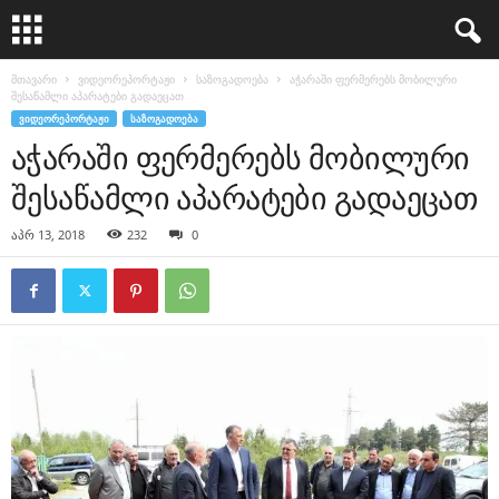
მთავარი
ვიდეორეპორტაჟი
საზოგადოება
აჭარაში ფერმერებს მობილური
შესაწამლი აპარატები გადაეცათ
ᲕᲘᲓᲔᲝᲠᲔᲞᲝᲠᲢᲐᲟᲘ
ᲡᲐᲖᲝᲒᲐᲓᲝᲔᲑᲐ
აჭარაში ფერმერებს მობილური
შესაწამლი აპარატები გადაეცათ
აპრ 13, 2018
232
0