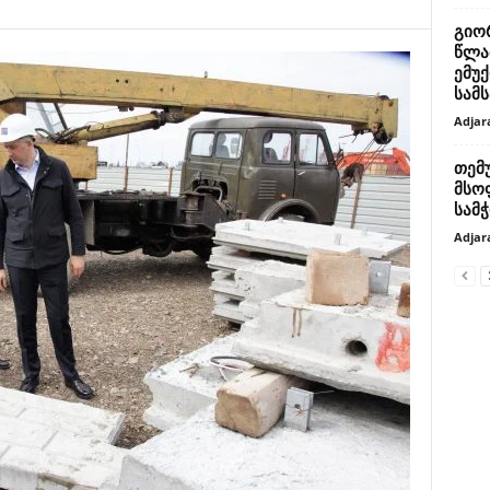
გიო
წლა
ემუ
სამ
Adjar
თემუ
მსო
სამ
Adjar