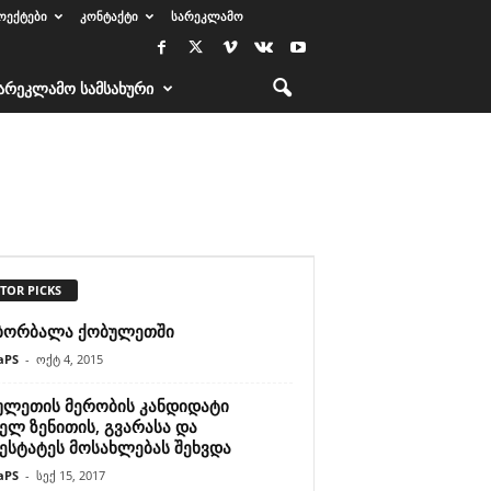
ᲝᲔᲥᲢᲔᲑᲘ
ᲙᲝᲜᲢᲐᲥᲢᲘ
ᲡᲐᲠᲔᲙᲚᲐᲛᲝ
ᲐᲠᲔᲙᲚᲐᲛᲝ ᲡᲐᲛᲡᲐᲮᲣᲠᲘ
TOR PICKS
ბორბალა ქობულეთში
aPS
-
ოქტ 4, 2015
ულეთის მერობის კანდიდატი
ელ ზენითის, გვარასა და
აესტატეს მოსახლებას შეხვდა
aPS
-
სექ 15, 2017