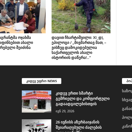
იგრანტმა ოჯახმა
დავით ჩხარტიშვილი: XI_დ),
აფინსებით ახალი
ეპილოგი / „მივმართავ მათ, –
რებელი შეიძინა
ვისზეც დამოკიდებულია
საქართველოს ახალი
ისტორიის დაწერა!..“
კიდევ უფრო NEWS
პო
საზო
კიდევ ერთი სმარტი
გემრიელი და კომფორტული
სხვა
გადაადგილებისთვის
განა
ივნ 29, 2026
პოლი
26 ივნისს აზერბაიჯანის
კანო
შეიარაღებული ძალების