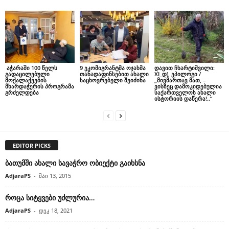
აჭარაში 100 წელს
9 ეკომიგრანტმა ოჯახმა
დავით ჩხარტიშვილი:
გადაცილებული
თანადაფინსებით ახალი
XI_დ), ეპილოგი /
მოქალაქეების
საცხოვრებელი შეიძინა
„მივმართავ მათ, –
მხარდაჭერის პროგრამა
ვისზეც დამოკიდებულია
გრძელდება
საქართველოს ახალი
ისტორიის დაწერა!..“
EDITOR PICKS
ბათუმში ახალი სავაჭრო ობიექტი გაიხსნა
AdjaraPS
-
მაი 13, 2015
როცა სიტყვები უძლურია…
AdjaraPS
-
დეკ 18, 2021