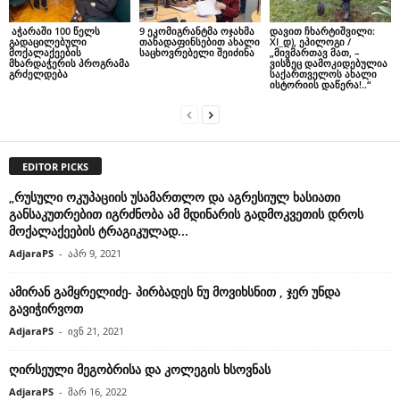
აჭარაში 100 წელს
9 ეკომიგრანტმა ოჯახმა
დავით ჩხარტიშვილი:
გადაცილებული
თანადაფინსებით ახალი
XI_დ), ეპილოგი /
მოქალაქეების
საცხოვრებელი შეიძინა
„მივმართავ მათ, –
მხარდაჭერის პროგრამა
ვისზეც დამოკიდებულია
გრძელდება
საქართველოს ახალი
ისტორიის დაწერა!..“
EDITOR PICKS
„რუსული ოკუპაციის უსამართლო და აგრესიულ ხასიათი
განსაკუთრებით იგრძნობა ამ მდინარის გადმოკვეთის დროს
მოქალაქეების ტრაგიკულად...
AdjaraPS
-
აპრ 9, 2021
ამირან გამყრელიძე- პირბადეს ნუ მოვიხსნით , ჯერ უნდა
გავიჭირვოთ
AdjaraPS
-
ივნ 21, 2021
ღირსეული მეგობრისა და კოლეგის ხსოვნას
AdjaraPS
-
მარ 16, 2022