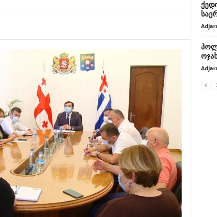
ქედი
საე
Adjar
პოლ
ოჯა
Adjar