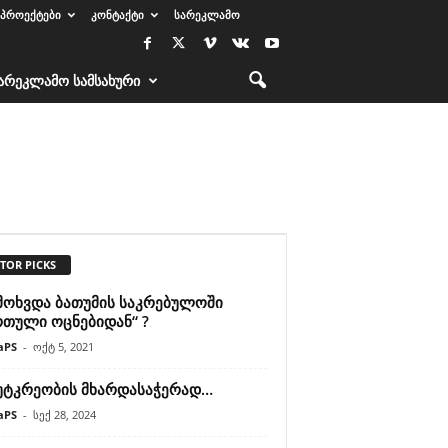
ᲞᲠᲝᲔᲥᲢᲔᲑᲘ
ᲙᲝᲜᲢᲐᲥᲢᲘ
ᲡᲐᲠᲔᲙᲚᲐᲛᲝ
ᲐᲠᲔᲙᲚᲐᲛᲝ ᲡᲐᲛᲡᲐᲮᲣᲠᲘ
TOR PICKS
 მოხვდა ბათუმის საკრებულოში
რთული ოცნებიდან“ ?
aPS
-
ოქტ 5, 2021
უტკრეობის მხარდასაჭერად…
aPS
-
სექ 28, 2024