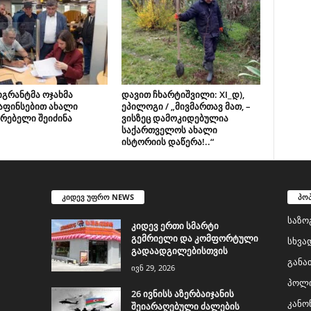
იგრანტმა ოჯახმა
დავით ჩხარტიშვილი: XI_დ),
აფინსებით ახალი
ეპილოგი / „მივმართავ მათ, –
რებელი შეიძინა
ვისზეც დამოკიდებულია
საქართველოს ახალი
ისტორიის დაწერა!..“
კიდევ უფრო NEWS
პო
საზო
კიდევ ერთი სმარტი
გემრიელი და კომფორტული
სხვა
გადაადგილებისთვის
განა
ივნ 29, 2026
პოლი
26 ივნისს აზერბაიჯანის
კანო
შეიარაღებული ძალების