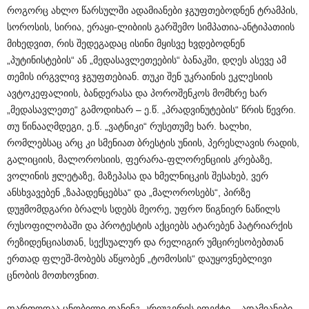
როგორც ახლო წარსულში ადამიანები ჯგუფთებოდნენ ტრამპის,
სოროსის, სირია, ერაყი-ლიბიის გარშემო სიმპათია-ანტიპათიის
მიხედვით, რის შედეგადაც ისინი მყისვე ხვდებოდნენ
„პუტინისტების“ ან „მედასავლეთეების“ ბანაკში, დღეს ასევე ამ
თემის ირგვლივ ჯგუფთებიან. თუკი შენ უკრაინის ეკლესიის
ავტოკეფალიის, ბანდერასა და პოროშენკოს მომხრე ხარ
„მედასავლეთე“ გამოდიხარ – ე.წ. „პრადვინუტების“ წრის წევრი.
თუ წინააღმდეგი, ე.წ. „ვატნიკი“ რუსეთუმე ხარ. ხალხი,
რომლებსაც არც კი სმენიათ ბრესტის უნიის, პერესლავის რადის,
გალიციის, მალოროსიის, ფერარა-ფლორენციის კრებაზე,
ვოლინის ჟლეტაზე, მაზეპასა და ხმელნიცკის შესახებ, ვერ
ანსხვავებენ „ზაპადენცებსა“ და „მალოროსებს“, პირზე
დუჟმომდგარი ბრალს სდებს მეორე, უფრო წიგნიერ ნაწილს
რუსოფილობაში და პროტესტის აქციებს ატარებენ პატრიარქის
რეზიდენციასთან, სექსუალურ და რელიგირ უმცირესობებთან
ერთად ფლეშ-მობებს აწყობენ „ტომოსის“ დაუყოვნებლივი
ცნობის მოთხოვნით.
ფართოდაა ცნობილი დანინგ-კრიუგერის ეფექტი – ადამიანები