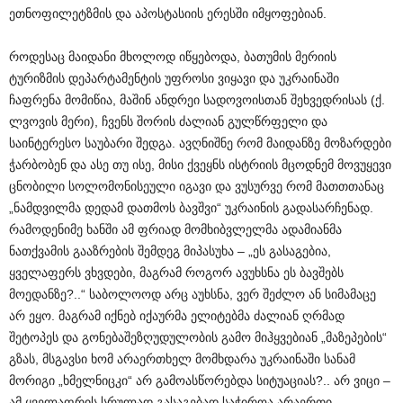
ეთნოფილეტზმის და აპოსტასიის ერესში იმყოფებიან.
როდესაც მაიდანი მხოლოდ იწყებოდა, ბათუმის მერიის
ტურიზმის დეპარტამენტის უფროსი ვიყავი და უკრაინაში
ჩაფრენა მომიწია, მაშინ ანდრეი სადოვოისთან შეხვედრისას (ქ.
ლვოვის მერი), ჩვენს შორის ძალიან გულწრფელი და
საინტერესო საუბარი შედგა. ავღნიშნე რომ მაიდანზე მოზარდები
ჭარბობენ და ასე თუ ისე, მისი ქვეყნს ისტრიის მცოდნემ მოვუყევი
ცნობილი სოლომონისეული იგავი და ვუსურვე რომ მათთთანაც
„ნამდვილმა დედამ დათმოს ბავშვი“ უკრაინის გადასარჩენად.
რამოდენიმე ხანში ამ ფრიად მომხიბვლელმა ადამიანმა
ნათქვამის გააზრების შემდეგ მიპასუხა – „ეს გასაგებია,
ყველაფერს ვხვდები, მაგრამ როგორ ავუხსნა ეს ბავშებს
მოედანზე?..“ საბოლოოდ არც აუხსნა, ვერ შეძლო ან სიმამაცე
არ ეყო. მაგრამ იქნებ იქაურმა ელიტებმა ძალიან ღრმად
შეტოპეს და გონებაშეზღუდულობის გამო მიჰყვებიან „მაზეპების“
გზას, მსგავსი ხომ არაერთხელ მომხდარა უკრაინაში სანამ
მორიგი „ხმელნიცკი“ არ გამოასწორებდა სიტუაციას?.. არ ვიცი –
ამ ყველაფრის სრულად გასაგებად საჭიროა არაერთი