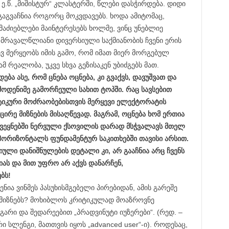
ე.წ. „მიშისტურ“ კლასტერში, წლები დასჭირდება. დიდი
გვაჩნია როგორც მოკვდავებს. ხოდა ამიტომაც,
მაძიებლები მაინტერესებს ხოლმე, ვინც უნებლიე
მრავალწლიანი დივერსიული საქმიანობის ჩვენი ერის
ევ მერყეობს იმის გამო, რომ იმათ მიერ მორგებულ
მ რეალობა, უკვე სხვა გეზისაკენ უბიძგებს მათ.
დება ასე, რომ
ცნება ოცნება, კი გვაქვს, დავუშვათ და
ოდენიმე გამორჩეული სახით ტოპში. რაც სავსებით
ტიკური მოძრაობებისთვის მერყევი ელექტორატის
ირე მიზნების მისაღწევად. მაგრამ, ოცნება ხომ ერთია
ქვეყნებში ნერვული ქსოვილის დარად მსჭვალავს მთელ
ს ჰორიზონტალს ფუნდამენტურ საკითხებში თავისი არსით.
იული დანიშნულების დეტალი კი, არ გააჩნია არც ჩვენს
ას და მით უფრო არ აქვს დანარჩენ,
ბს!
ია ვინმეს პასუხისმგებელი პირებიდან, ამის გარეშე
მიზნებს? მოხიბლოს კრიტიკულად მოაზროვნე
გარი და შედარეებით „პრადვინუტი იუზერები“. (რედ. –
ური სლენგი, მათთვის იყოს „advanced user“-ი). როდესაც,