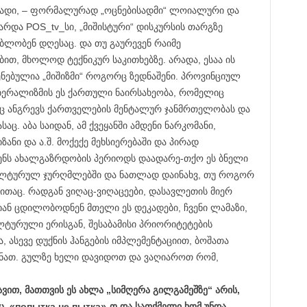
თადი, – ფორმალურად „ოცნებისადმი“ ლოიალური და
რდა POS_tv_სი, „მიშისტური“ დისკურსის თარგზე
ბლობენ დღესაც. და თუ გაურევენ რაიმე
ბით, მხოლოდ ტექნიკურ საკითხებზე. არადა, ესაა ის
ნებულია „მიშიზმი“ როგორც ზედნაშენი. პროვინციულ
ბერალიზმის ეს ქართული ნაირსახეობა, რომელიც
აც ანგრევს ქართველების მენტალურ ჯანმრთელობას და
ც. აბა საიდან, ამ ქვეყანში ამდენი ნარკომანი,
ზანი და ა.შ. მოქექე მეხსიერებაში და პირად
ენს ახალგაზრდობის პერიოდს დაადარე-თქო ეს ბნელი
ულტურულ ჯურღმლებში და ნათლად დაინახვ, თუ როგორ
ზითაც. რადგან ვიღაც-ვიღაცეები, დასავლეთის მიერ
ნ ცდილობოდნენ მთელი ეს დეკადები, ჩვენი ლამაზი,
ტურული ერისგან, შესაბამისი პრიორიტეტების
 ასევე დუქნის ჰანგების იმპლემენტაციით, ბოშათა
ბინათ. გულზე ხელი დავიდოთ და ვაღიაროთ რომ,
ავით, მათთვის ეს ახლა „სიმღერა გილგამეშზე“ არის,
ნც, «попытка не пытка»-ო და სათქმელი ხომ უნდა