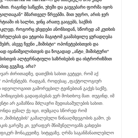
თ. რაგინდ საწყენი, უხეში და გაუგებარი ფორმა იყოს
რგილთაგან“ მმართველ წრეებში. მით უფრო, არის ჯერ
ტიაში ის ხალხი, ვინც არათუ გაიგებს, საქმის
ოკლედ, როგორც ვხვდები ანონსიდან, სწორედ ამ კუთხის
სრულებას და ეტყობა მაგიტომ გაამახვილე ყურადღება
მებრ, ასევე ჩვენი „მიშისტი“ ოპონეტებისთვის და
დად ივანიშვილისთვის და ზოგადად „ანტი_მიშისტური“
ბისთვის ალტერნატიული საზრისების და ისტრორიზმით
საც გეგმავ, არა?
ლვარ ძირითადზე, დათქმის სახით გეტყვი, რომ აქ
სტ“ ოპონენტებს. რადგან, როდესაც „ფაქტოლოგიურ
 იდეოლოგიით გამორეცხილ ტვინებთან გაქვს საქმე,
 პოზიციების გადაფასებას ვერ მოსთხოვ მათ. თუგინდ, იმ
ენტი არ გამაჩნია მძლავრი მედიასაშულების სახით.
ნდა ჯემალ ქე იცი, თუმცაღა სწორედ რომ
 „მიშისტების“ გამალებული წინააღმდეგობის გამო, ეს
იკის გარეშე კი, ვერაფერ მნიშვნელოვანს გახდები
იფიკურ მონაკვეთზე. სიტყვაზე, ღრმა საგანმანათლებლო