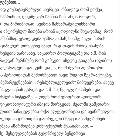
ალებებით…
ერთოდ გაუპატიურებული სივრცეა. რბილად რომ ვთქვა;
საზრისით, დიდზე ვერ წაიწია წინ. ანდა როგორ,
თ“ და პირობითად, სვიმონ მასხარაშვილისნაირი
თ ანტირუსულ მითებს არიან აყოლილნი შიგადაშიგ, რომ
ფაშიზმსაც უტოლდება უამრავი პასუხისმგებელი პირის
იპალურ დონეებზე მანდ. რაც თავის მხრივ ისახება
ებების ხარისხზე, საკადრო პოლიტიკაზე და ა.შ. რის
დგან მერწმუნე რომ გამგები, ისედაც გაიგებს (იღიმის)
ც ვეღარაფერს გაიგებს. და ეს, რომ ბევრი აღარფერი
ს პერიოდიდან შემორჩენილ ისეთ რიგით წევრ-აქტივზე,
მემარჯვენეების“, „რესპუბლიკელების“ მიმდევრები. ასევე
კლისების გარდა და ა.შ. აი, ჩვეულებისამებრ და
ასტერი სიტყვაზე, – დღეს რომ უტიფრად ცდილობს
იციონალისტური იმიჯის მორგებას. ძვალში გამჯდარი
იით ჩანაცვლებას-თქო ელექტორატის და ივანიშვილის
კოალიციის დროიდან დათრეული მსუყე თანამდებობები.
ვას აწარმოებენ კონიუქტურის შესაბამისად, –
მც, შეხედულებების გულწრფელ-ბუნებრივი