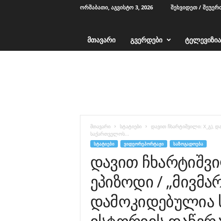
ᲝᲠᲨᲐᲑᲐᲗᲘ, ᲐᲒᲕᲘᲡᲢᲝ 3, 2026
ᲨᲔᲮᲕᲘᲓᲔᲗ / ᲨᲔᲣᲔᲠ
ᲛᲗᲐᲕᲐᲠᲘ
ᲒᲕᲔᲠᲓᲔᲑᲘ
ᲢᲔᲚᲔᲕᲘᲖᲘᲐ
T
V
1
2
-
ა
ჭ
მთავარი
სტატიები
დავით ჩხარტიშვილი: X_გ), და
ა
საქართველოს...
რ
ᲡᲢᲐᲢᲘᲔᲑᲘ
ᲕᲘᲓᲔᲝᲠᲔᲞᲝᲠᲢᲐᲟᲘ
ᲡᲐᲖᲝᲒᲐᲓᲝᲔᲑᲐ
ა
დავით ჩხარტიშვილ
ეპიზოდი / „მივმარ
დამოკიდებულია 
ისტორიის დაწერა!