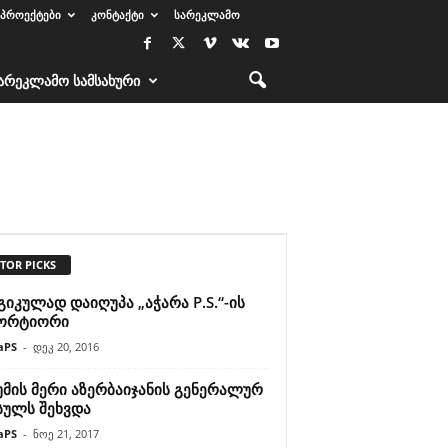
ᲞᲠᲝᲔᲥᲢᲔᲑᲘ
ᲙᲝᲜᲢᲐᲥᲢᲘ
ᲡᲐᲠᲔᲙᲚᲐᲛᲝ
ᲐᲠᲔᲙᲚᲐᲛᲝ ᲡᲐᲛᲡᲐᲮᲣᲠᲘ
TOR PICKS
იკულად დაიღუპა „აჭარა P.S.“-ის
ორტიორი
aPS
-
დეკ 20, 2016
უმის მერი აზერბაიჯანის გენერალურ
სულს შეხვდა
aPS
-
ნოე 21, 2017