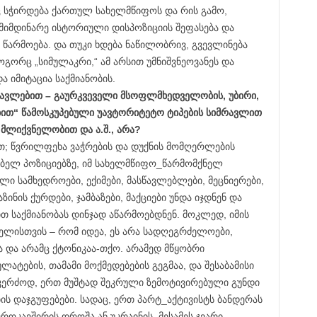
ც სჭირდება ქართულ სახელმწიფოს და რის გამო,
მიმდინარე ისტორიული დისპოზიციის შეფასება და
ს წარმოება. და თუკი ხდება ნაწილობრივ, გვევლინება
ორც „სიმულაკრი,“ ამ არსით უმნიშვნეოვანეს და
 იმიტაცია საქმიანობის.
ავლებით – გაურკვეველი მსოფლმხედველობის, უბირი,
ით“ წამოსკუპებული უავტორიტეტო ტიპების სიმრავლით
მლიქვნელობით და ა.შ., არა?
თ; წვრილფეხა ვაჭრების და დუქნის მომღერლების
ბელ პოზიციებზე, იმ სახელმწიფო_წარმომქნელ
ული სამხედროები, ექიმები, მასწავლებლები, მეცნიერები,
ზინის ქურდები, ჯამბაზები, მაქციები უნდა იჯდნენ და
თ საქმიანობას დინჯად აწარმოებდნენ. მოკლედ, იმის
ელისთვის – რომ იდეა, ეს არა სადღეგრძელოები,
 და არამც ქტონიკაა-თქო. არამედ მწყობრი
ატების, თამამი მოქმედებების გეგმაა, და შესაბამისი
 კერძოდ, ერთ მუშტად შეკრული ზემოტივირებული გუნდი
ს დაჯგუფებები. სადაც, ერთ პარტ_აქტივისტს ბანდერას
ვროკავშირის დროშა ან უკრაინის, მესამეს ჯვარი,