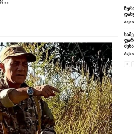
ზურ
დას
Adjar
სამ
ფარ
შეს
Adjar