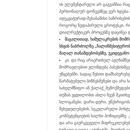
ის ელემენტარული არ გაგვაჩნია რა
პერსონალურ დონეებზეც ვერ ხდება 
ადეკვატურად-შესაბამისი საზრისები
როგორც ზედაპირული გროტესკი, როგ
დიალრექტიკურ პროცესზე დაცინვა და
მაგალითად, სიმულაკრების მომრ
სხვის ნაბრძოლზე „ჩალიჩმესიტერობ
მაღალ თანამდებობებზე, უკიდეგანო 
კი, და რაც არაერთხელ ავღნიშნე
მომრავლებით ვლინდება პასუხისმგე
უწყებებში, სადაც წესით დამსახურებ
წარმატებული ბიზნესმენები და არა ხა
სახელმწიფო ან ქალაქ_შემოქმედები
თქმას ვცდილობთ ახლა ჩვენ მკითხვ
სლოგანები, დარი-დური, უწესრიგობა
შეხედულებების, სეკულარული პოსტულ
კომპეტენციების ხალხი პოზიციებზე.
და არა გაურკვეველი მიდრეკილებები
სურათი უკიდია კაბინეტში, მეორეს ე