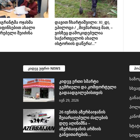
იგრანტმა ოჯახმა
დავით ჩხარტიშვილი: XI_დ),
აფინსებით ახალი
ეპილოგი / „მივმართავ მათ, –
რებელი შეიძინა
ვისზეც დამოკიდებულია
საქართველოს ახალი
ისტორიის დაწერა!..“
კიდევ უფრო NEWS
პო
საზო
კიდევ ერთი სმარტი
გემრიელი და კომფორტული
სხვა
გადაადგილებისთვის
განა
ივნ 29, 2026
პოლი
26 ივნისს აზერბაიჯანის
კანო
შეიარაღებული ძალების
დღე აღინიშნა –
სტატ
აზერბაიჯანის არმიის
განვითარების...
სოფლ