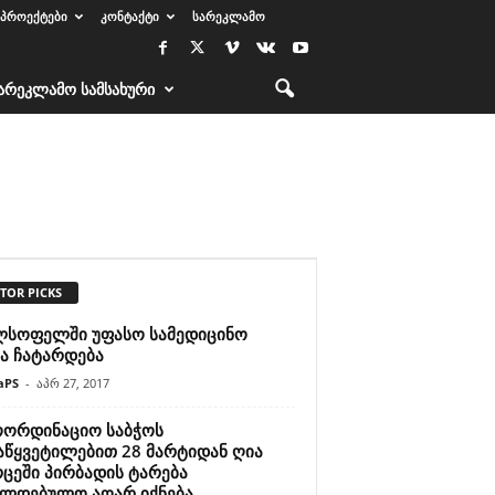
ᲞᲠᲝᲔᲥᲢᲔᲑᲘ
ᲙᲝᲜᲢᲐᲥᲢᲘ
ᲡᲐᲠᲔᲙᲚᲐᲛᲝ
ᲐᲠᲔᲙᲚᲐᲛᲝ ᲡᲐᲛᲡᲐᲮᲣᲠᲘ
TOR PICKS
ლსოფელში უფასო სამედიცინო
ია ჩატარდება
aPS
-
აპრ 27, 2017
ოორდინაციო საბჭოს
აწყვეტილებით 28 მარტიდან ღია
რცეში პირბადის ტარება
ალდებულო აღარ იქნება