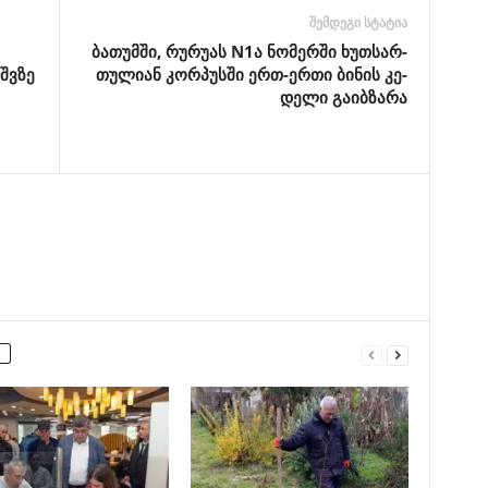
შემდეგი სტატია
ბა­თუმ­ში, რუ­რუ­ას N1ა ნომერში ხუთ­სარ­
შვზე
თუ­ლი­ან კორ­პუს­ში ერთ-ერთი ბი­ნის კე­
დე­ლი გაიბზარა