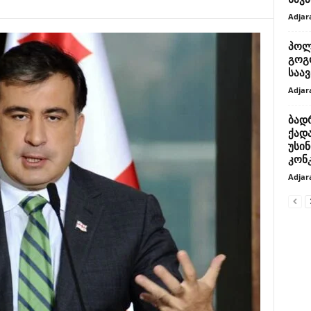
Adjar
პოლ
გოგ
საა
Adjar
ბად
ქად
უსინ
კონ
Adjar