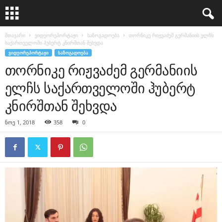
მთავარი
ვიდეორეპორტაჟი
საზოგადოება
თორნიკე რიჟვაძემ გერმანიის ელჩს
საქართველოში ჰუბერტ კნირშთან შეხვდა
ᲕᲘᲓᲔᲝᲠᲔᲞᲝᲠᲢᲐᲟᲘ
ᲡᲐᲖᲝᲒᲐᲓᲝᲔᲑᲐ
თორნიკე რიჟვაძემ გერმანიის
ელჩს საქართველოში ჰუბერტ
კნირშთან შეხვდა
ნოე 1, 2018
358
0