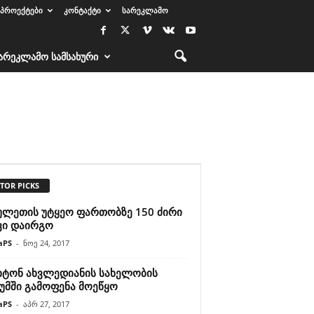
ᲞᲠᲝᲔᲥᲢᲔᲑᲘ
ᲙᲝᲜᲢᲐᲥᲢᲘ
ᲡᲐᲠᲔᲙᲚᲐᲛᲝ
ᲐᲠᲔᲙᲚᲐᲛᲝ ᲡᲐᲛᲡᲐᲮᲣᲠᲘ
TOR PICKS
ულეთის უტყეო ფართობზე 150 ძირი
ვი დაირგო
aPS
-
ნოე 24, 2017
იტონ ახვლედიანის სახელობის
უმში გამოფენა მოეწყო
aPS
-
აპრ 27, 2017