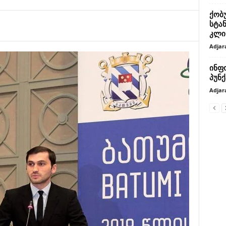
ქობ
სტა
კლინ
Adjar
ინფ
პუნქ
Adjar