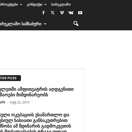
ᲞᲠᲝᲔᲥᲢᲔᲑᲘ
ᲙᲝᲜᲢᲐᲥᲢᲘ
ᲡᲐᲠᲔᲙᲚᲐᲛᲝ
ᲐᲠᲔᲙᲚᲐᲛᲝ ᲡᲐᲛᲡᲐᲮᲣᲠᲘ
TOR PICKS
ულეთში ამფითეატრის აღდგენითი
უშაოები მიმდინარეობს
aPS
-
ოქტ 22, 2015
სული ოკუპაციის უსამართლო და
ესიულ ხასიათი განსაკუთრებით
ძნობა ამ მდინარის გადმოკვეთის
ს მოქალაქეების ტრაგიკულად...