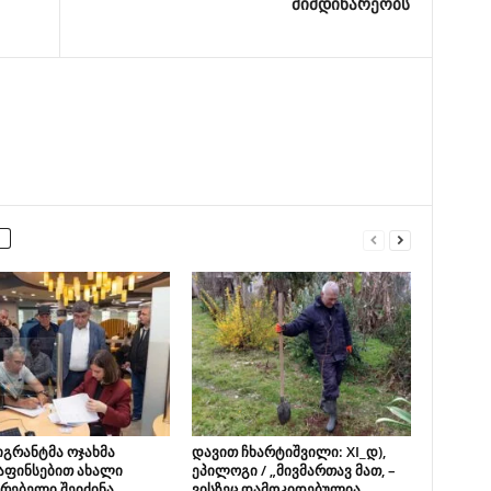
მიმდინარეობს
იგრანტმა ოჯახმა
დავით ჩხარტიშვილი: XI_დ),
აფინსებით ახალი
ეპილოგი / „მივმართავ მათ, –
რებელი შეიძინა
ვისზეც დამოკიდებულია