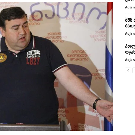
Adjar
შშმ
ბათუ
Adjar
პოლ
ოჯა
Adjar