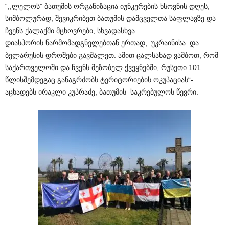
“,,
ლელოს
”
ბათუმის
ორგანიზაცია
იუნკერების
ხსოვნის
დღეს
,
სიმბოლურად
,
შევიკრიბეთ
ბათუმის
დამცველთა
საფლავზე
და
ჩვენს
ქალაქში
მცხოვრები
,
სხვადასხვა
დიასპორის
წარმომადგნელებთან
ერთად
,
უკრაინისა
და
ბელარუსის
დროშები
გავშალეთ
.
ამით
ცალსახად
ვამბოთ
,
რომ
საქართველოში
და
ჩვენს
მეზობელ
ქვეყნებში
,
რუსეთი
101
წლის
შემდეგაც
განაგრძობს
ტერიტორიების
ოკუპაციას
“-
აცხადებს
ირაკლი
კუპრაძე
,
ბათუმის
საკრებულოს
წევრი
.