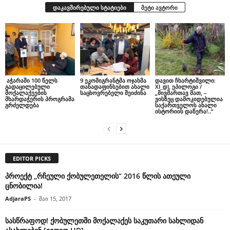
დაკავშირებული სტატიები
მეტი ავტორი
აჭარაში 100 წელს
9 ეკომიგრანტმა ოჯახმა
დავით ჩხარტიშვილი:
გადაცილებული
თანადაფინსებით ახალი
XI_დ), ეპილოგი /
მოქალაქეების
საცხოვრებელი შეიძინა
„მივმართავ მათ, –
მხარდაჭერის პროგრამა
ვისზეც დამოკიდებულია
გრძელდება
საქართველოს ახალი
ისტორიის დაწერა!..“
EDITOR PICKS
პროექტ „რჩეული ქობულეთელის“ 2016 წლის ათეული
ცნობილია!
AdjaraPS
-
მაი 15, 2017
სასწრაფოდ! ქობულეთში მოქალაქეს საკუთარი სახლიდან