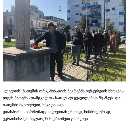
“
ლელოს
”
ბათუმის
ორგანიზაციის
წევრებმა
იუნკერების
ხსოვნის
დღეს
ბათუმის
დამცველთა
საფლავი
ყვავილებით
შეამკეს
და
ბათუმში
მცხოვრები
,
სხვადასხვა
დიასპორის
წარმომადგნელებთან
ერთად
,
სიმბოლურად
,
უკრაინისა
და
ბელარუსის
დროშები
გაშალეს
.