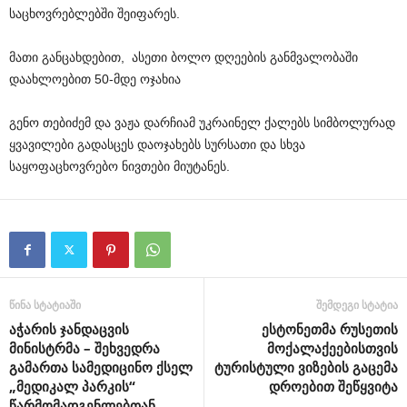
საცხოვრებლებში
შეიფარეს
.
მათი
განცახდებით
,
ასეთი
ბოლო
დღეების
განმვალობაში
დაახლოებით
50-
მდე
ოჯახია
გენო
თებიძემ
და
ვაჟა
დარჩიამ
უკრაინელ
ქალებს
სიმბოლურად
ყვავილები
გადასცეს
და
ოჯახებს
სურსათი
და
სხვა
საყოფაცხოვრებო
ნივთები
მიუტანეს
.
წინა სტატიაში
შემდეგი სტატია
აჭარის ჯანდაცვის
ესტონეთმა რუსეთის
მინისტრმა – შეხვედრა
მოქალაქეებისთვის
გამართა სამედიცინო ქსელ
ტურისტული ვიზების გაცემა
„მედიკალ პარკის“
დროებით შეწყვიტა
წარმომადგენლებთან