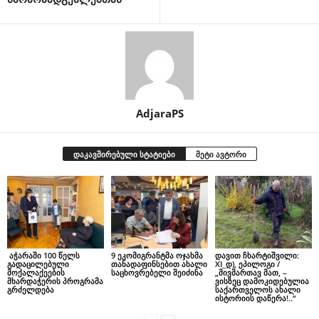
AdjaraPS
დაკავშირებული სტატიები
მეტი ავტორი
აჭარაში 100 წელს
9 ეკომიგრანტმა ოჯახმა
დავით ჩხარტიშვილი:
გადაცილებული
თანადაფინსებით ახალი
XI_დ), ეპილოგი /
მოქალაქეების
საცხოვრებელი შეიძინა
„მივმართავ მათ, –
მხარდაჭერის პროგრამა
ვისზეც დამოკიდებულია
გრძელდება
საქართველოს ახალი
ისტორიის დაწერა!..“