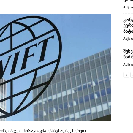
Adjar
კონ
ევრ
პატ
Adjar
შეხ
წარ
Adjar
რმა
,
მატეუშ
მორავიცკმა
განაცხადა
,
უნგრეთი