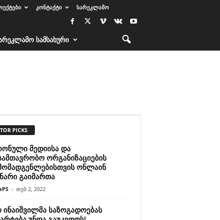
ᲝᲔᲥᲢᲔᲑᲘ
ᲙᲝᲜᲢᲐᲥᲢᲘ
ᲡᲐᲠᲔᲙᲚᲐᲛᲝ
ᲐᲠᲔᲙᲚᲐᲛᲝ ᲡᲐᲛᲡᲐᲮᲣᲠᲘ
TOR PICKS
იონული მედიისა და
სამთავრობო ორგანიზაციების
მომადგენლებისთვის ონლაინ
ინარი გაიმართა
aPS
-
თებ 2, 2022
ო ინაიშვილმა საზოგადოებას
არტება უნდა გაუკეთოს!..