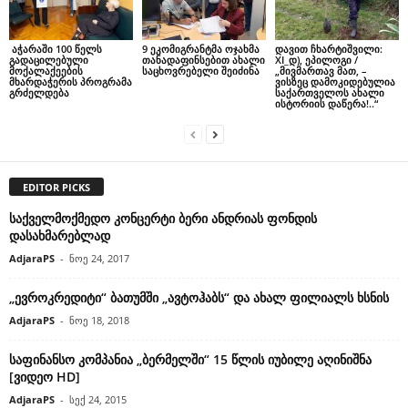
აჭარაში 100 წელს
9 ეკომიგრანტმა ოჯახმა
დავით ჩხარტიშვილი:
გადაცილებული
თანადაფინსებით ახალი
XI_დ), ეპილოგი /
მოქალაქეების
საცხოვრებელი შეიძინა
„მივმართავ მათ, –
მხარდაჭერის პროგრამა
ვისზეც დამოკიდებულია
გრძელდება
საქართველოს ახალი
ისტორიის დაწერა!..“
EDITOR PICKS
საქველმოქმედო კონცერტი ბერი ანდრიას ფონდის
დასახმარებლად
AdjaraPS
-
ნოე 24, 2017
„ევროკრედიტი“ ბათუმში „ავტოჰაბს“ და ახალ ფილიალს ხსნის
AdjaraPS
-
ნოე 18, 2018
საფინანსო კომპანია „ბერმელში“ 15 წლის იუბილე აღინიშნა
[ვიდეო HD]
AdjaraPS
-
სექ 24, 2015