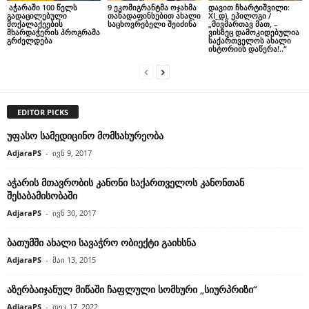
აჭარაში 100 წელს
9 ეკომიგრანტმა ოჯახმა
დავით ჩხარტიშვილი:
გადაცილებული
თანადაფინსებით ახალი
XI_დ), ეპილოგი /
მოქალაქეების
საცხოვრებელი შეიძინა
„მივმართავ მათ, –
მხარდაჭერის პროგრამა
ვისზეც დამოკიდებულია
გრძელდება
საქართველოს ახალი
ისტორიის დაწერა!..“
EDITOR PICKS
უფასო სამედიცინო მომსახურეობა
AdjaraPS
-
ივნ 9, 2017
აჭარის მთავრობის კანონი საქართველოს კანონთან
შესაბამისობაში
AdjaraPS
-
ივნ 30, 2017
ბათუმში ახალი სავაჭრო ობიექტი გაიხსნა
AdjaraPS
-
მაი 13, 2015
აზერბაიჯანულ მიწაში ჩაფლული სომხური „სიურპრიზი“
AdjaraPS
-
დეკ 17, 2022