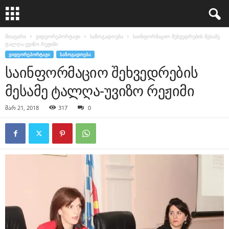
მთავარი
ვიდეორეპორტაჟი
საზოგადოება
საინფორმაციო შეხვედრების მესამე
ტალღა-უვიზო რეჟიმი
ᲕᲘᲓᲔᲝᲠᲔᲞᲝᲠᲢᲐᲟᲘ
ᲡᲐᲖᲝᲒᲐᲓᲝᲔᲑᲐ
საინფორმაციო შეხვედრების
მესამე ტალღა-უვიზო რეჟიმი
მარ 21, 2018
317
0