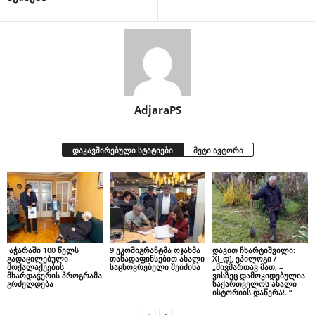
AdjaraPS
დაკავშირებული სტატიები
მეტი ავტორი
აჭარაში 100 წელს
9 ეკომიგრანტმა ოჯახმა
დავით ჩხარტიშვილი:
გადაცილებული
თანადაფინსებით ახალი
XI_დ), ეპილოგი /
მოქალაქეების
საცხოვრებელი შეიძინა
„მივმართავ მათ, –
მხარდაჭერის პროგრამა
ვისზეც დამოკიდებულია
გრძელდება
საქართველოს ახალი
ისტორიის დაწერა!..“