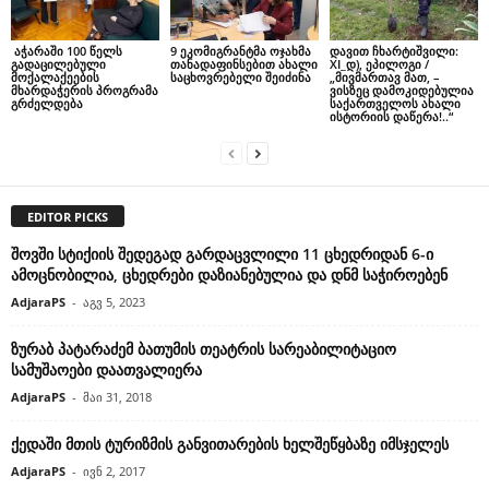
აჭარაში 100 წელს
9 ეკომიგრანტმა ოჯახმა
დავით ჩხარტიშვილი:
გადაცილებული
თანადაფინსებით ახალი
XI_დ), ეპილოგი /
მოქალაქეების
საცხოვრებელი შეიძინა
„მივმართავ მათ, –
მხარდაჭერის პროგრამა
ვისზეც დამოკიდებულია
გრძელდება
საქართველოს ახალი
ისტორიის დაწერა!..“
EDITOR PICKS
შოვში სტიქიის შედეგად გარდაცვლილი 11 ცხედრიდან 6-ი
ამოცნობილია, ცხედრები დაზიანებულია და დნმ საჭიროებენ
AdjaraPS
-
აგვ 5, 2023
ზურაბ პატარაძემ ბათუმის თეატრის სარეაბილიტაციო
სამუშაოები დაათვალიერა
AdjaraPS
-
მაი 31, 2018
ქედაში მთის ტურიზმის განვითარების ხელშეწყბაზე იმსჯელეს
AdjaraPS
-
ივნ 2, 2017