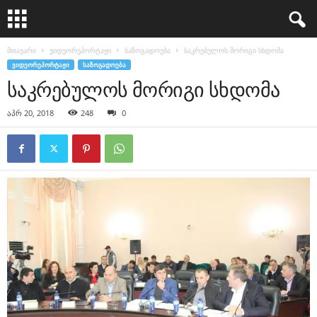
მთავარი
ვიდეორეპორტაჟი
საზოგადოება
საკრებულოს მორიგი სხდომა
ᲕᲘᲓᲔᲝᲠᲔᲞᲝᲠᲢᲐᲟᲘ
ᲡᲐᲖᲝᲒᲐᲓᲝᲔᲑᲐ
საკრებულოს მორიგი სხდომა
აპრ 20, 2018
248
0