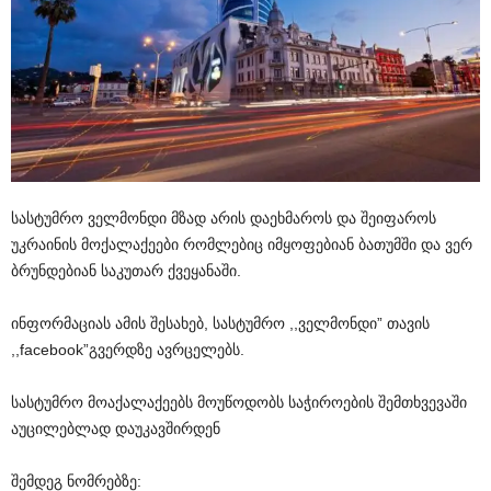
სასტუმრო
ველმონდი
მზად
არის
დაეხმაროს
და
შეიფაროს
უკრაინის
მოქალაქეები
რომლებიც
იმყოფებიან
ბათუმში
და
ვერ
ბრუნდებიან
საკუთარ
ქვეყანაში
.
ინფორმაციას
ამის
შესახებ
,
სასტუმრო
,,
ველმონდი
”
თავის
,,facebook”
გვერდზე
ავრცელებს
.
სასტუმრო
მოაქალაქეებს
მოუწოდობს
საჭიროების
შემთხვევაში
აუცილებლად
დაუკავშირდენ
შემდეგ
ნომრებზე
: