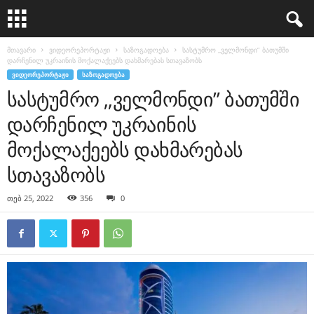
მთავარი
ვიდეორეპორტაჟი
საზოგადოება
სასტუმრო ,,ველმონდი” ბათუმში
დარჩენილ უკრაინის მოქალაქეებს დახმარებას სთავაზობს
ᲕᲘᲓᲔᲝᲠᲔᲞᲝᲠᲢᲐᲟᲘ
ᲡᲐᲖᲝᲒᲐᲓᲝᲔᲑᲐ
სასტუმრო ,,ველმონდი” ბათუმში
დარჩენილ უკრაინის
მოქალაქეებს დახმარებას
სთავაზობს
თებ 25, 2022
356
0