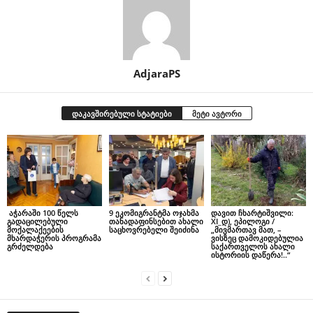
AdjaraPS
დაკავშირებული სტატიები
მეტი ავტორი
აჭარაში 100 წელს
9 ეკომიგრანტმა ოჯახმა
დავით ჩხარტიშვილი:
გადაცილებული
თანადაფინსებით ახალი
XI_დ), ეპილოგი /
მოქალაქეების
საცხოვრებელი შეიძინა
„მივმართავ მათ, –
მხარდაჭერის პროგრამა
ვისზეც დამოკიდებულია
გრძელდება
საქართველოს ახალი
ისტორიის დაწერა!..“