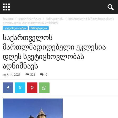
მთავარი
ვიდეორეპორტაჟი
საზოგადოება
საქართველოს მართლმადიდებელი
ეკლესია დღეს სვეტიცხოვლობას აღნიშნავს
ᲕᲘᲓᲔᲝᲠᲔᲞᲝᲠᲢᲐᲟᲘ
ᲡᲐᲖᲝᲒᲐᲓᲝᲔᲑᲐ
საქართველოს
მართლმადიდებელი ეკლესია
დღეს სვეტიცხოვლობას
აღნიშნავს
ოქტ 14, 2021
328
0