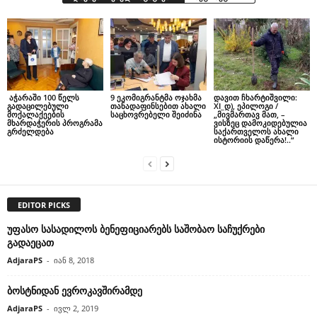
აჭარაში 100 წელს
9 ეკომიგრანტმა ოჯახმა
დავით ჩხარტიშვილი:
გადაცილებული
თანადაფინსებით ახალი
XI_დ), ეპილოგი /
მოქალაქეების
საცხოვრებელი შეიძინა
„მივმართავ მათ, –
მხარდაჭერის პროგრამა
ვისზეც დამოკიდებულია
გრძელდება
საქართველოს ახალი
ისტორიის დაწერა!..“
EDITOR PICKS
უფასო სასადილოს ბენეფიციარებს საშობაო საჩუქრები
გადაეცათ
AdjaraPS
-
იან 8, 2018
ბოსტნიდან ევროკავშირამდე
AdjaraPS
-
ივლ 2, 2019