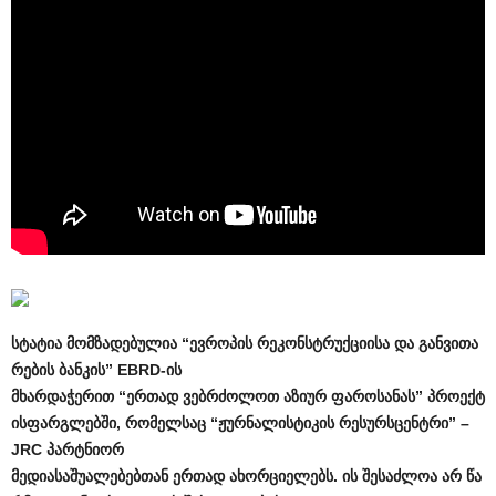
სტატია
მომზადებულია
“
ევროპის
რეკონსტრუქციისა
და
განვითა
რების
ბანკის
” EBRD-
ის
მხარდაჭერით
“
ერთად
ვებრძოლოთ
აზიურ
ფაროსანას
”
პროექტ
ის
ფარგლებში
,
რომელსაც
“
ჟურნალისტიკის
რესურსცენტრი
” –
JRC
პარტნიორ
მედიასაშუალებებთან
ერთად
ახორციელებს
.
ის
შესაძლოა
არ
წა