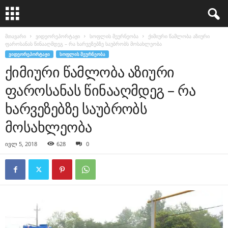
მთავარი
ვიდეორეპორტაჟი
სოფლის მეურნეობა
ქიმიური წამლობა აზიური
ფაროსანას წინააღმდეგ – რა ხარვეზებზე საუბრობს მოსახლეობა
ᲕᲘᲓᲔᲝᲠᲔᲞᲝᲠᲢᲐᲟᲘ
ᲡᲝᲤᲚᲘᲡ ᲛᲔᲣᲠᲜᲔᲝᲑᲐ
ქიმიური წამლობა აზიური
ფაროსანას წინააღმდეგ – რა
ხარვეზებზე საუბრობს
მოსახლეობა
ივლ 5, 2018
628
0