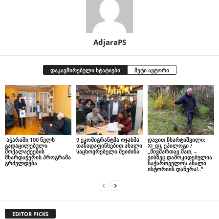
AdjaraPS
დაკავშირებული სტატიები
მეტი ავტორი
აჭარაში 100 წელს
9 ეკომიგრანტმა ოჯახმა
დავით ჩხარტიშვილი:
გადაცილებული
თანადაფინსებით ახალი
XI_დ), ეპილოგი /
მოქალაქეების
საცხოვრებელი შეიძინა
„მივმართავ მათ, –
მხარდაჭერის პროგრამა
ვისზეც დამოკიდებულია
გრძელდება
საქართველოს ახალი
ისტორიის დაწერა!..“
EDITOR PICKS