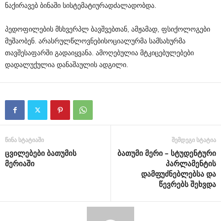
ნაქირავებ
ბინაში
სისტემატიურად
ძალადობდა
.
პედოფილების
მსხვერპლ
ბავშვებთან
,
ამჟამად
,
ფსიქოლოგები
მუშაობენ
.
არასრულწლოვნები
სოციალურმა
სამსახურმა
თავშესაფარში
გადაიყვანა
.
ამოღებულია
მტკიცებულებები
და
დალუქულია
დანაშაულის
ადგილი
.
წინა სტატიაში
შემდეგი სტატია
ცვილებები ბათუმის
ბათუმი მერი – სტუდენტური
მერიაში
პარლამენტის
დამფუძნებლებსა და
წევრებს შეხვდა