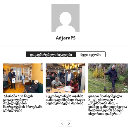
AdjaraPS
დაკავშირებული სტატიები
მეტი ავტორი
აჭარაში 100 წელს
9 ეკომიგრანტმა ოჯახმა
დავით ჩხარტიშვილი:
გადაცილებული
თანადაფინსებით ახალი
XI_დ), ეპილოგი /
მოქალაქეების
საცხოვრებელი შეიძინა
„მივმართავ მათ, –
მხარდაჭერის პროგრამა
ვისზეც დამოკიდებულია
გრძელდება
საქართველოს ახალი
ისტორიის დაწერა!..“