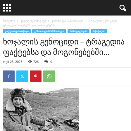
მთავარი
ვიდეორეპორტაჟი
კანონი და სამართალი
ხოჯალის გენოციდი –
ტრაგედია ფაქტებსა და მოგონებებში…
ᲕᲘᲓᲔᲝᲠᲔᲞᲝᲠᲢᲐᲟᲘ
ᲙᲐᲜᲝᲜᲘ ᲓᲐ ᲡᲐᲛᲐᲠᲗᲐᲚᲘ
ᲡᲐᲖᲝᲒᲐᲓᲝᲔᲑᲐ
ᲡᲢᲐᲢᲘᲔᲑᲘ
ხოჯალის გენოციდი – ტრაგედია
ფაქტებსა და მოგონებებში…
თებ 25, 2023
726
0