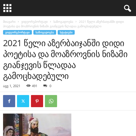
მთავარი
ვიდეორეპორტაჟი
საზოგადოება
2021 წელი აზერბაიჯანში დიდი
პოეტისა და მოაზროვნის ნიზამი გიანჯევის წლადაა გამოცხადებული
ᲕᲘᲓᲔᲝᲠᲔᲞᲝᲠᲢᲐᲟᲘ
ᲡᲐᲖᲝᲒᲐᲓᲝᲔᲑᲐ
ᲡᲢᲐᲢᲘᲔᲑᲘ
2021 წელი აზერბაიჯანში დიდი
პოეტისა და მოაზროვნის ნიზამი
გიანჯევის წლადაა
გამოცხადებული
აგვ 1, 2021
491
0