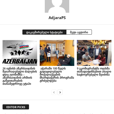
AdjaraPS
დაკავშირებული სტატიები
მეტი ავტორი
26 ივნისს აზერბაიჯანის
აჭარაში 100 წელს
9 ეკომიგრანტმა ოჯახმა
შეიარაღებული ძალების
გადაცილებული
თანადაფინსებით ახალი
დღე აღინიშნა –
მოქალაქეების
საცხოვრებელი შეიძინა
აზერბაიჯანის არმიის
მხარდაჭერის პროგრამა
განვითარების
გრძელდება
თანამედროვე ეტაპი
EDITOR PICKS