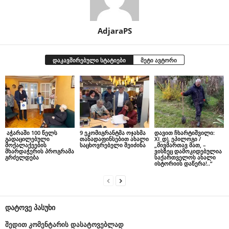
AdjaraPS
დაკავშირებული სტატიები
მეტი ავტორი
აჭარაში 100 წელს
9 ეკომიგრანტმა ოჯახმა
დავით ჩხარტიშვილი:
გადაცილებული
თანადაფინსებით ახალი
XI_დ), ეპილოგი /
მოქალაქეების
საცხოვრებელი შეიძინა
„მივმართავ მათ, –
მხარდაჭერის პროგრამა
ვისზეც დამოკიდებულია
გრძელდება
საქართველოს ახალი
ისტორიის დაწერა!..“
დატოვე პასუხი
შედით კომენტარის დასატოვებლად