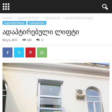
მთავარი
ვიდეორეპორტაჟი
საზოგადოება
ადაპტირებული ლიფტი
ᲕᲘᲓᲔᲝᲠᲔᲞᲝᲠᲢᲐᲟᲘ
ᲡᲐᲖᲝᲒᲐᲓᲝᲔᲑᲐ
ადაპტირებული ლიფტი
ნოე 6, 2017
430
0