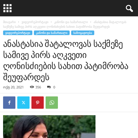
მთავარი
ვიდეორეპორტაჟი
კანონი და სამართალი
ანასტასია შატალოვას
საქმეზე სამივე პირს აღკვეთი ღონისძიების სახით პატიმრობა შეუფარდეს
ᲕᲘᲓᲔᲝᲠᲔᲞᲝᲠᲢᲐᲟᲘ
ᲙᲐᲜᲝᲜᲘ ᲓᲐ ᲡᲐᲛᲐᲠᲗᲐᲚᲘ
ᲡᲐᲖᲝᲒᲐᲓᲝᲔᲑᲐ
ანასტასია შატალოვას საქმეზე
სამივე პირს აღკვეთი
ღონისძიების სახით პატიმრობა
შეუფარდეს
ოქტ 20, 2021
356
0