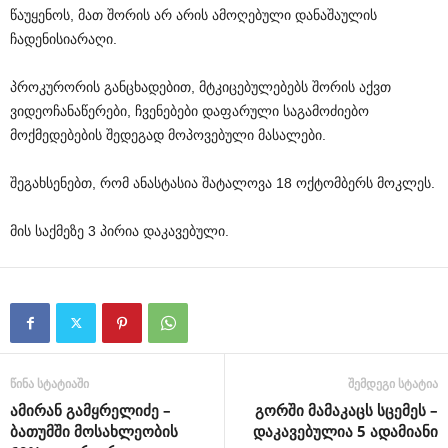
წაუყენოს
,
მათ
შორის
არ
არის
ამოღებული
დანაშაულის
ჩადენის
იარაღი
.
პროკურორის
განცხადებით
,
მტკიცებულებებს
შორის
აქვთ
ვიდეოჩანაწერები
,
ჩვენებები
და
ფარული
საგამოძიებო
მოქმედებების
შედეგად
მოპოვებული
მასალები
.
შეგახსენებთ
,
რომ
ანასტასია
შატალოვა
18
ოქტომბერს
მოკლეს
.
მის
საქმეზე
3
პირია
დაკავებული
.
წინა სტატიაში
შემდეგი სტატია
ამირან გამყრელიძე –
გორში მამაკაცს სცემეს –
ბათუმში მოსახლეობის
დაკავებულია 5 ადამიანი