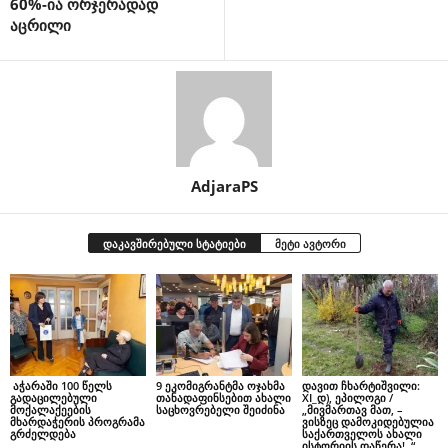
60%-ია ორჯერადად
აცრილი
AdjaraPS
დაკავშირებული სტატიები
მეტი ავტორი
აჭარაში 100 წელს
9 ეკომიგრანტმა ოჯახმა
დავით ჩხარტიშვილი:
გადაცილებული
თანადაფინსებით ახალი
XI_დ), ეპილოგი /
მოქალაქეების
საცხოვრებელი შეიძინა
„მივმართავ მათ, –
მხარდაჭერის პროგრამა
ვისზეც დამოკიდებულია
გრძელდება
საქართველოს ახალი
ისტორიის დაწერა!..“