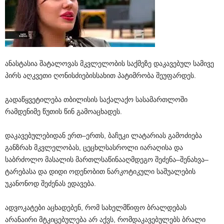
ანასტასია
შატალოვას
მკვლელობის
საქმეზე
დაკავებულ
სამივე
პირს
აღკვეთი
ღონისძიების
სახით
პატიმრობა
შეუფარდეს
.
გადაწყვეტილება
თბილისის
საქალაქო
სასამართლოში
რამდენიმე
წუთის
წინ
გამოაცხადეს
.
დაკავებულებიდან
ერთ
–
ერთს
,
ბაჩუკი
ლატარიას
გამოძიება
განზრახ
მკვლელობას
,
ცეცხლსასროლი
იარაღისა
და
საბრძოლო
მასალის
მართლსაწინააღმდეგო
შეძენა
–
შენახვა
–
ტარებასა
და
დიდი
ოდენობით
ნარკოტიკული
საშუალების
უკანონოდ
შეძენას
ედავება
.
ადვოკატები
აცხადებენ
,
რომ
სახელმწიფო
ბრალდებას
არანაირი
მტკიცებულება
არ
აქვს
,
რომ
დაკავებულებს
ბრალი