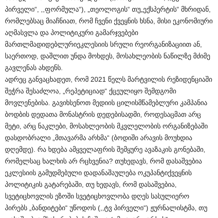
პირველი
“, ,,
ფორმულა
“), „
თეოლოგის
“
თუ
„
ექსპერტის
“
მხრიდან
,
რომლებსაც
მიაჩნიათ
,
რომ
ჩვენი
ქვეყნის
ხსნა
,
მისი
ეკონომიური
აღმასვლა
და
პოლიტიკური
გამარჯვებები
მართლმადიდებლური
ეკლესიის
სრული
რეორგანიზაციით
ან
,
საერთოდ
,
დაშლით
უნდა
მოხდეს
,
მოსახლეობის
ნაწილზე
მძიმე
გავლენას
ახდენს
.
ადრეც
განვაცხადეთ
,
რომ
2021
წელს
მარტვილის
რეზიდენციაში
შეჭრა
შესაძლოა
, „
რეპეტიციად
“
ქცეულიყო
შემდგომი
მოვლენებისა
.
გავიხსენოთ
მედიის
ცილისმწამებლური
კამპანია
ბოდბის
დედათა
მონასტრის
დედებისადმი
,
როდესაც
მათ
არც
მეტი
,
არც
ნაკლები
,
მოსახლეობის
მკვლელობის
ორგანიზებაში
დასდო
ბრალი
„
მთავარმა
არხმა
“ (
ბოდიში
არავის
მოუხდია
დღემდე
).
რა
ხდება
ამ
ყველაფრის
შემყურე
ავაზაკის
გონებაში
,
რომელსაც
ხალხის
არ
რცხვენია
?
თუ
ხედავს
,
რომ
დასაშვებია
ეკლესიის
გამუდმებული
დადანაშაულება
ოკუპანტი
ქვეყნის
პოლიტიკის
გატარებაში
,
თუ
ხედავს
,
რომ
დასაშვებია
,
სვეტიცხოვლის
ეზოში
სვეტიცხოვლობა
დღეს
სასულიერო
პირებს
„
ბანდიტები
“
უწოდოს
(,,
ტვ
პირველი
“)
ჟურნალისტმა
,
თუ