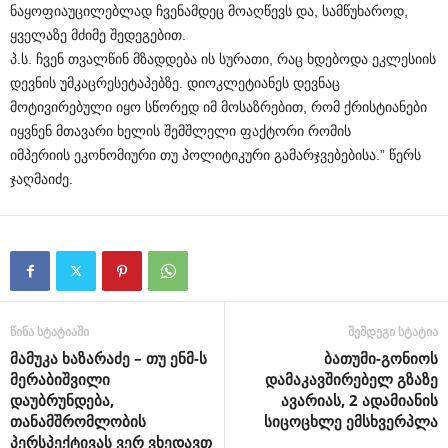
ნაყოფი
აუცილებლად
ჩვენამდეც
მოაღწევს
და
,
სამწუხაროდ
,
ყველაზე
მძიმე
შედეგებით
.
პ
.
ს
.
ჩვენ
თვალწინ
მზადდება
ის
სურათი
,
რაც
ხდებოდა
ეკლესიის
დევნის
უმკაცრეს
ეტაპებზე
.
დიოკლეტიანეს
დევნაც
მოტივირებული
იყო
სწორედ
იმ
მოსაზრებით
,
რომ
ქრისტიანები
იყვნენ
მთავარი
ხელის შემშლელი
ფაქტორი
რომის
იმპერიის
ეკონომიური
თუ
პოლიტიკური
გამარჯვებებისა
.”
წერს
ჯაღმაიძე
.
წინა სტატიაში
შემდეგი სტატია
მამუკა ხაზარაძე – თუ ენმ-ს
ბათუმი-გონიოს
მერაბიშვილი
დამაკავშირებელ გზაზე
დაუბრუნდება,
ავარიას, 2 ადამიანის
თანამშრომლობის
სიცოცხლე ემსხვერპლა
პერსპექტივას ვერ ვხედავთ