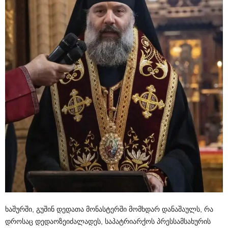
ხაშურში
,
გუშინ
დედათა
მონასტერში
მომხდარ
დანაშაულს
,
რა
დროსაც
დედაოზე
იძალადეს
,
საპატრიარქოს
პრესსამსახურის