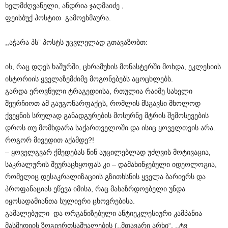
ხელმძღვანელი
,
ანდრია
ჯაღმაიძე
,
ფეისბუქ
პოსტით
გამოეხმაურა
.
,,
აჭარა
პს
”
პოსტს
უცვლელად
გთავაზობთ
:
ის
,
რაც
დღეს
ხაშურში
,
ცხრამუხის
მონასტერში
მოხდა
,
ეკლესიის
ისტორიის
ყველაზე
მძიმე
მოგონებებს
აცოცხლებს
.
გარდა
ეროვნული
ტრაგედიისა
,
რთულია
რაიმე
სახელი
შეურჩიოთ
ამ
გაუგონარ
ფაქტს
,
რომლის
მსგავსი
მხოლოდ
ქვეყნის
სრულად
განადგურების
მოსურნე
მტრის
შემოსევების
დროს
თუ
მომხდარა
საქართველოში
და
ისიც
ყოველთვის
არა
.
როგორ
მივედით
აქამდე
?!
–
ყოველგვარ
ქმედებას
წინ
აუცილებლად
უძღვის
მოტივაცია
,
საკრალურის
შეურაცხყოფას
კი
–
დამახინჯებული
იდეოლოგია
,
რომელიც
დესაკრალიზაციის
გზით
ხსნის
ყველა
ბარიერს
და
პროფანაციას
ეწევა
იმისა
,
რაც
მასაზრდოებელი
უნდა
იყოს
ადამიანთა
სულიერი
ცხოვრებისა
.
გამალებული
და
ორგანიზებული
ანტიეკლესიური
კამპანია
მასმედიის
ზოგიერთ
საშუალების
(,,
მთავარი
არხი
“, ,,
ტვ