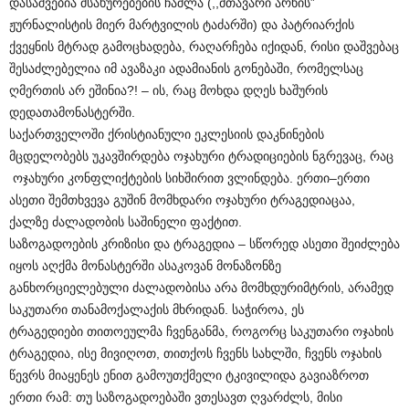
დასაშვებია
მსახურებების
ჩაშლა
(,,
მთავარი
არხის
”
ჟურნალისტის
მიერ
მარტვილის
ტაძარში
)
და
პატრიარქის
ქვეყნის
მტრად
გამოცხადება
,
რაღა
რჩება
იქიდან
,
რისი
დაშვებაც
შესაძლებელია
იმ
ავაზაკი
ადამიანის
გონებაში
,
რომელსაც
ღმერთის
არ
ეშინია
?! –
ის
,
რაც
მოხდა
დღეს
ხაშურის
დედათა
მონასტერში
.
საქართველოში
ქრისტიანული
ეკლესიის
დაკნინების
მცდელობებს
უკავშირდება
ოჯახური
ტრადიციების
ნგრევაც
,
რაც
ოჯახური
კონფლიქტების
სიხშირით
ვლინდება
.
ერთი
–
ერთი
ასეთი
შემთხვევა
გუშინ
მომხდარი
ოჯახური
ტრაგედიაცაა
,
ქალზე
ძალადობის
საშინელი
ფაქტით
.
საზოგადოების
კრიზისი
და
ტრაგედია
–
სწორედ
ასეთი
შეიძლება
იყოს
აღქმა
მონასტერში
ასაკოვან
მონაზონზე
განხორციელებული
ძალადობისა
არა
მომხდური
მტრის
,
არამედ
საკუთარი
თანამოქალაქის
მხრიდან
.
საჭიროა
,
ეს
ტრაგედიები
თითოეულმა
ჩვენგანმა
,
როგორც
საკუთარი
ოჯახის
ტრაგედია
,
ისე
მივიღოთ
,
თითქოს
ჩვენს
სახლში
,
ჩვენს
ოჯახის
წევრს
მიაყენეს
ენით
გამოუთქმელი
ტკივილი
და
გავიაზროთ
ერთი
რამ
:
თუ
საზოგადოებაში
ვთესავთ
ღვარძლს
,
მისი