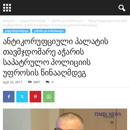
მთავარი
ვიდეორეპორტაჟი
კანონი და სამართალი
ანტიკორუფციული პალატის
თავმჯდომარე აჭარის საპატრულო პოლიციის უფროსის წინააღმდეგ
ᲕᲘᲓᲔᲝᲠᲔᲞᲝᲠᲢᲐᲟᲘ
ᲙᲐᲜᲝᲜᲘ ᲓᲐ ᲡᲐᲛᲐᲠᲗᲐᲚᲘ
ანტიკორუფციული პალატის
თავმჯდომარე აჭარის
საპატრულო პოლიციის
უფროსის წინააღმდეგ
თებ 25, 2017
3497
0