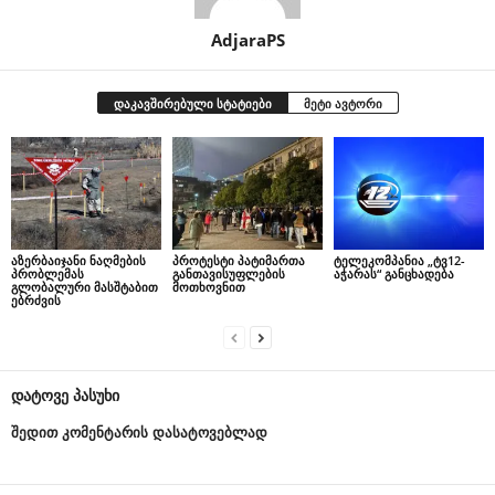
AdjaraPS
დაკავშირებული სტატიები
მეტი ავტორი
აზერბაიჯანი ნაღმების
პროტესტი პატიმართა
ტელეკომპანია „ტვ12-
პრობლემას
განთავისუფლების
აჭარას“ განცხადება
გლობალური მასშტაბით
მოთხოვნით
ებრძვის
დატოვე პასუხი
შედით კომენტარის დასატოვებლად