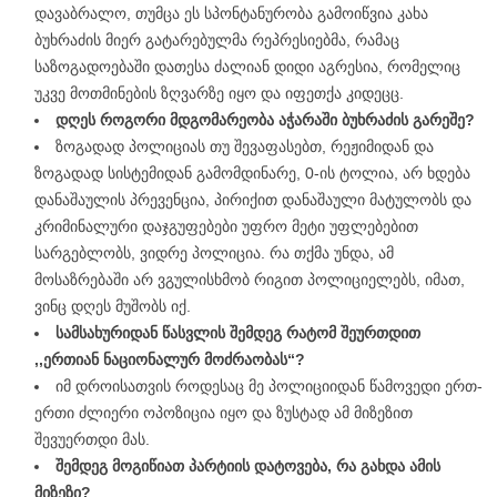
დავაბრალო, თუმცა ეს სპონტანურობა გამოიწვია კახა
ბუხრაძის მიერ გატარებულმა რეპრესიებმა, რამაც
საზოგადოებაში დათესა ძალიან დიდი აგრესია, რომელიც
უკვე მოთმინების ზღვარზე იყო და იფეთქა კიდეცც.
დღეს
როგორი
მდგომარეობა
აჭარ
აში
ბუხრაძის
გარეშე
?
ზოგადად პოლიციას თუ შევაფასებთ, რეჟიმიდან და
ზოგადად სისტემიდან გამომდინარე, 0-ის ტოლია, არ ხდება
დანაშაულის პრევენცია, პირიქით დანაშაული მატულობს და
კრიმინალური დაჯგუფებები უფრო მეტი უფლებებით
სარგებლობს, ვიდრე პოლიცია. რა თქმა უნდა, ამ
მოსაზრებაში არ ვგულისხმობ რიგით პოლიციელებს, იმათ,
ვინც დღეს მუშობს იქ.
სამსახურიდან
წასვლის
შემდეგ
რატომ
შეურთდით
,,
ერთიან
ნაციონალურ
მოძრაობას
“
?
იმ დროისათვის როდესაც მე პოლიციიდან წამოვედი ერთ-
ერთი ძლიერი ოპოზიცია იყო და ზუსტად ამ მიზეზით
შევუერთდი მას.
შემდეგ
მოგიწიათ
პარტიის
დატოვება
,
რა
გახდა
ამის
მიზეზი
?