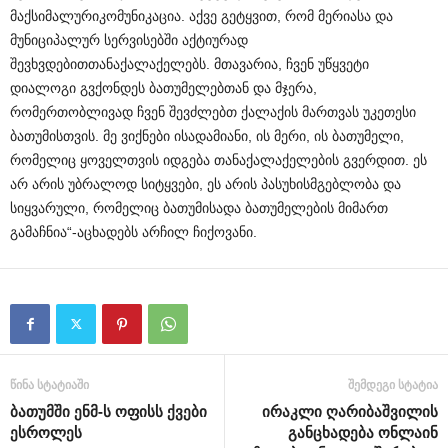
მაქსიმალური
კომუნიკაცია
.
აქვე
გეტყვით
,
რომ
მერიასა
და
მუნიციპალურ
სერვისებში
აქტიურად
შევხვდებით
თანაქალაქელებს
.
მთავარია
,
ჩვენ
უწყვეტი
დიალოგი
გვქონდეს
ბათუმელებთან
და
მჯერა
,
რომ
ერთობლივად
ჩვენ
შევძლებთ
ქალაქის
მართვას
უკეთესი
ბათუმისთვის
.
მე
ვიქნები
ის
ადამიანი
,
ის
მერი
,
ის
ბათუმელი
,
რომელიც
ყოველთვის
იდგება
თანაქალაქელების
გვერდით
.
ეს
არ
არის
უბრალოდ
სიტყვები
,
ეს
არის
პასუხისმგებლობა
და
სიყვარული
,
რომელიც
ბათუმისა
და
ბათუმელების
მიმართ
გამაჩნია
“-
აცხადებს
არჩილ
ჩიქოვანი
.
წინა სტატიაში
შემდეგი სტატია
ბათუმში ენმ-ს ოფისს ქვები
ირაკლი ღარიბაშვილის
ესროლეს
განცხადება ონლაინ