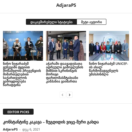
AdjaraPS
დაკავშირებული სტატიები
მეტი ავტორი
ნინო ნიჟარაძემ
აჭარაში დაავადებათა
ნინო ნიჟარაძემ UNICEF-
ჟენევაში ტყვიით
ადრეული გამოვლენის
ის ახალ
მოწამვლის პრევენციის
მიზნით სკრინინგის
წარმომადგენელს
მიმართულებით
მორიგი
უმასპინძლა
საქართველოს
ფართომასშტაბიანი
გამოცდილება
კამპანია გაიმართა
წარადგინა
EDITOR PICKS
კონსტანტინე კაკავა – ზუგდიდის ვიცე-მერი გახდა
AdjaraPS
-
დეკ 6, 2021