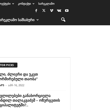
ᲝᲔᲥᲢᲔᲑᲘ
ᲙᲝᲜᲢᲐᲥᲢᲘ
ᲡᲐᲠᲔᲙᲚᲐᲛᲝ
ᲐᲠᲔᲙᲚᲐᲛᲝ ᲡᲐᲛᲡᲐᲮᲣᲠᲘ
TOR PICKS
ალი, ძლიერი და უკეთ
ორმირებული თაობა“
aPS
-
აპრ 16, 2022
ცვლილებები განახორციელა
ანდილ თალაკვაძემ – ოზურგეთის
ციპალიტეტში?..