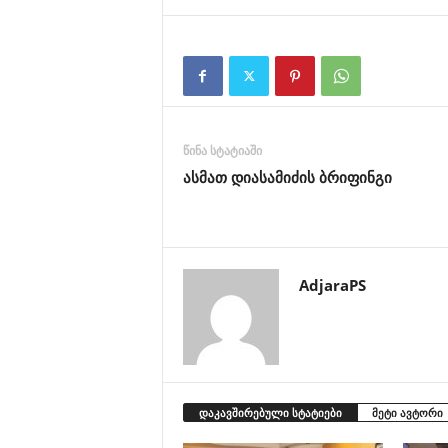
წინა სტატიაში
ასმათ დიასამიძის ბრიფინგი
AdjaraPS
დაკავშირებული სტატიები
მეტი ავტორი