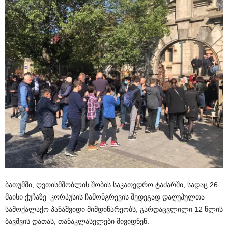
ბათუმში, ღვთისმშობლის შობის საკათედრო ტაძარში, სადაც 26
მაისი ქუჩაზე კორპუსის ჩამონგრევის შედეგად დაღუპულთა
სამოქალაქო პანაშვიდი მიმდინარეობს, გარდაცვლილი 12 წლის
ბავშვის დათას, თანაკლასელები მივიდნენ.