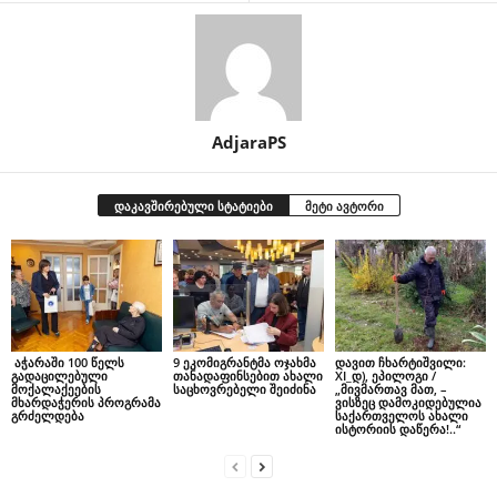
AdjaraPS
დაკავშირებული სტატიები
მეტი ავტორი
აჭარაში 100 წელს
9 ეკომიგრანტმა ოჯახმა
დავით ჩხარტიშვილი:
გადაცილებული
თანადაფინსებით ახალი
XI_დ), ეპილოგი /
მოქალაქეების
საცხოვრებელი შეიძინა
„მივმართავ მათ, –
მხარდაჭერის პროგრამა
ვისზეც დამოკიდებულია
გრძელდება
საქართველოს ახალი
ისტორიის დაწერა!..“