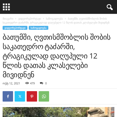
მთავარი
ვიდეორეპორტაჟი
საზოგადოება
ბათუმში, ღვთისმშობლის შობის
საკათედრო ტაძარში, ტრაგიკულად დაღუპული 12 წლის დათას კლასელები მივიდნენ
ᲕᲘᲓᲔᲝᲠᲔᲞᲝᲠᲢᲐᲟᲘ
ᲡᲐᲖᲝᲒᲐᲓᲝᲔᲑᲐ
ბათუმში, ღვთისმშობლის შობის
საკათედრო ტაძარში,
ტრაგიკულად დაღუპული 12
წლის დათას კლასელები
მივიდნენ
ოქტ 12, 2021
479
0