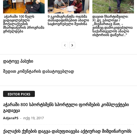
აჭარაში 100 წელს
9 ეკომიგრანტმა ოჯახმა
დავით ჩხარტიშვილი:
გადაცილებული
თანადაფინსებით ახალი
XI_დ), ეპილოგი /
მოქალაქეების
საცხოვრებელი შეიძინა
„მივმართავ მათ, –
მხარდაჭერის პროგრამა
ვისზეც დამოკიდებულია
გრძელდება
საქართველოს ახალი
ისტორიის დაწერა!..“
დატოვე პასუხი
შედით კომენტარის დასატოვებლად
EDITOR PICKS
აჭარაში 800 სპორტსმენს სპორტული ფორმების კომპლექტები
გადაეცა
AdjaraPS
-
ოქტ 19, 2017
ქალაქის ქუჩების დაგვა-დასუფთავება აქტიურად მიმდინარეობს