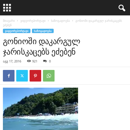
მთავარი
ვიდეორეპორტაჟი
საზოგადოება
გონიოში დაკარგულ ჯარისკაცებს
ეძებენ
ᲕᲘᲓᲔᲝᲠᲔᲞᲝᲠᲢᲐᲟᲘ
ᲡᲐᲖᲝᲒᲐᲓᲝᲔᲑᲐ
გონიოში დაკარგულ
ჯარისკაცებს ეძებენ
აგვ 17, 2016
921
0