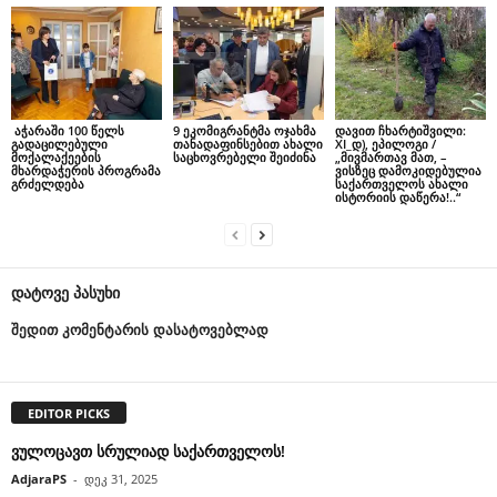
აჭარაში 100 წელს
9 ეკომიგრანტმა ოჯახმა
დავით ჩხარტიშვილი:
გადაცილებული
თანადაფინსებით ახალი
XI_დ), ეპილოგი /
მოქალაქეების
საცხოვრებელი შეიძინა
„მივმართავ მათ, –
მხარდაჭერის პროგრამა
ვისზეც დამოკიდებულია
გრძელდება
საქართველოს ახალი
ისტორიის დაწერა!..“
დატოვე პასუხი
შედით კომენტარის დასატოვებლად
EDITOR PICKS
ვულოცავთ სრულიად საქართველოს!
AdjaraPS
-
დეკ 31, 2025