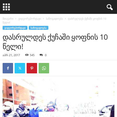
მთავარი
ვიდეორეპორტაჟი
საზოგადოება
დასრულდეს ქუჩაში ყოფნის 10
წელი!
ᲕᲘᲓᲔᲝᲠᲔᲞᲝᲠᲢᲐᲟᲘ
ᲡᲐᲖᲝᲒᲐᲓᲝᲔᲑᲐ
დასრულდეს ქუჩაში ყოფნის 10
წელი!
აპრ 21, 2017
545
0