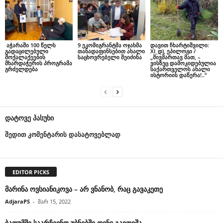
აჭარაში 100 წელს
9 ეკომიგრანტმა ოჯახმა
დავით ჩხარტიშვილი:
გადაცილებული
თანადაფინსებით ახალი
XI_დ), ეპილოგი /
მოქალაქეების
საცხოვრებელი შეიძინა
„მივმართავ მათ, –
მხარდაჭერის პროგრამა
ვისზეც დამოკიდებულია
გრძელდება
საქართველოს ახალი
ისტორიის დაწერა!..“
დატოვე პასუხი
შედით კომენტარის დასატოვებლად
EDITOR PICKS
მარინა ოვსიანიკოვა – არ ვნანობ, რაც გავაკეთე
AdjaraPS
-
მარ 15, 2022
ბათუმში საარჩევნო უბნებში დენი გაითიშა