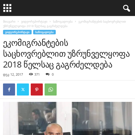
მთავარი
ვიდეორეპორტაჟი
საზოგადოება
ეკომიგრანტების საცხოვრებლით
უზრუნველყოფა 2018 წელსაც გაგრძელდება
ᲕᲘᲓᲔᲝᲠᲔᲞᲝᲠᲢᲐᲟᲘ
ᲡᲐᲖᲝᲒᲐᲓᲝᲔᲑᲐ
ეკომიგრანტების
საცხოვრებლით უზრუნველყოფა
2018 წელსაც გაგრძელდება
დეკ 12, 2017
371
0