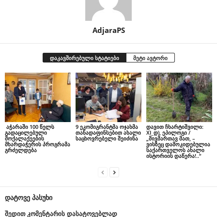
AdjaraPS
დაკავშირებული სტატიები
მეტი ავტორი
აჭარაში 100 წელს
9 ეკომიგრანტმა ოჯახმა
დავით ჩხარტიშვილი:
გადაცილებული
თანადაფინსებით ახალი
XI_დ), ეპილოგი /
მოქალაქეების
საცხოვრებელი შეიძინა
„მივმართავ მათ, –
მხარდაჭერის პროგრამა
ვისზეც დამოკიდებულია
გრძელდება
საქართველოს ახალი
ისტორიის დაწერა!..“
დატოვე პასუხი
შედით კომენტარის დასატოვებლად