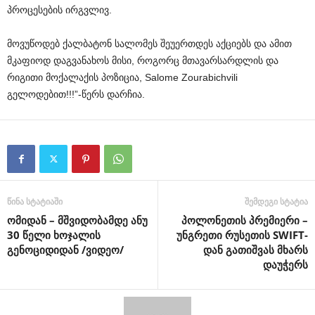
პროცესების
ირგვლივ
.
მოვუწოდებ
ქალბატონ
სალომეს
შეუერთდეს
აქციებს
და
ამით
მკაფიოდ
დაგვანახოს
მისი
,
როგორც
მთავარსარდლის
და
რიგითი
მოქალაქის
პოზიცია
, Salome Zourabichvili
გელოდებით
!!!”-
წერს
დარჩია
.
წინა სტატიაში
შემდეგი სტატია
ომიდან – მშვიდობამდე ანუ
პოლონეთის პრემიერი –
30 წელი ხოჯალის
უნგრეთი რუსეთის SWIFT-
გენოციდიდან /ვიდეო/
დან გათიშვას მხარს
დაუჭერს