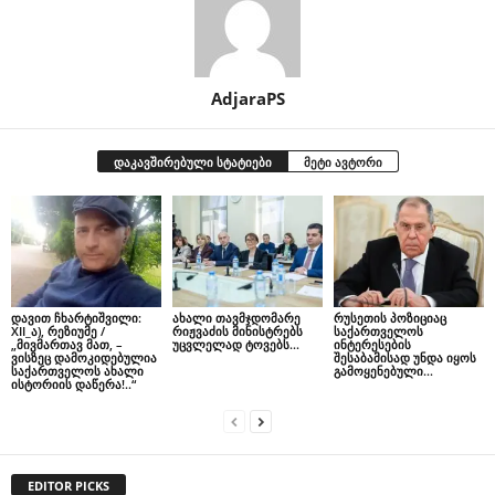
AdjaraPS
დაკავშირებული სტატიები
მეტი ავტორი
დავით ჩხარტიშვილი:
ახალი თავმჯდომარე
რუსეთის პოზიციაც
XII_ა), რეზიუმე /
რიჟვაძის მინისტრებს
საქართველოს
„მივმართავ მათ, –
უცვლელად ტოვებს…
ინტერესების
ვისზეც დამოკიდებულია
შესაბამისად უნდა იყოს
საქართველოს ახალი
გამოყენებული…
ისტორიის დაწერა!..“
EDITOR PICKS