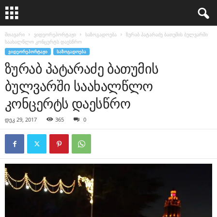
მთავარი
ვიდეორეპორტაჟი
საზოგადოება
ზურაბ პატარაძე ბათუმის ბულვარში
საახალწლო კონცერტს დაესწრო
ᲕᲘᲓᲔᲝᲠᲔᲞᲝᲠᲢᲐᲟᲘ
ᲡᲐᲖᲝᲒᲐᲓᲝᲔᲑᲐ
ზურაბ პატარაძე ბათუმის
ბულვარში საახალწლო
კონცერტს დაესწრო
დეკ 29, 2017
365
0