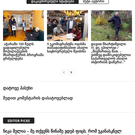
დაკავშირებული სტატიები
მეტი ავტორი
აჭარაში 100 წელს
9 ეკომიგრანტმა ოჯახმა
დავით ჩხარტიშვილი:
გადაცილებული
თანადაფინსებით ახალი
XI_დ), ეპილოგი /
მოქალაქეების
საცხოვრებელი შეიძინა
„მივმართავ მათ, –
მხარდაჭერის პროგრამა
ვისზეც დამოკიდებულია
გრძელდება
საქართველოს ახალი
ისტორიის დაწერა!..“
დატოვე პასუხი
შედით კომენტარის დასატოვებლად
EDITOR PICKS
ნიკა მელია – მე თქვენს წინაშე ვდებ ფიცს, რომ უკანასკნელ