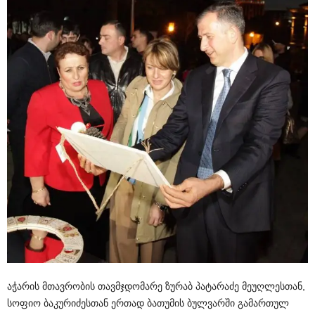
აჭარის მთავრობის თავმჯდომარე ზურაბ პატარაძე მეუღლესთან,
სოფიო ბაკურიძესთან ერთად ბათუმის ბულვარში გამართულ