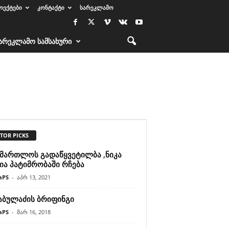
ᲝᲔᲥᲢᲔᲑᲘ
ᲙᲝᲜᲢᲐᲥᲢᲘ
ᲡᲐᲠᲔᲙᲚᲐᲛᲝ
ᲐᲠᲔᲙᲚᲐᲛᲝ ᲡᲐᲛᲡᲐᲮᲣᲠᲘ
TOR PICKS
ამართლოს გადაწყვეტილბა ,ნიკა
ია პატიმრობაში რჩება
aPS
-
აპრ 13, 2021
 აბულაძის ბრიფინგი
aPS
-
მარ 16, 2018