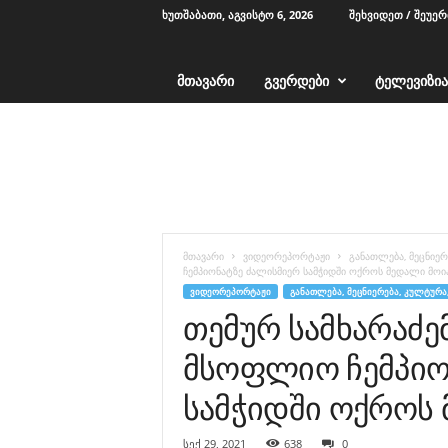
ᲮᲣᲗᲨᲐᲑᲐᲗᲘ, ᲐᲒᲕᲘᲡᲢᲝ 6, 2026
ᲨᲔᲮᲕᲘᲓᲔᲗ / ᲨᲔᲣᲔ
ᲛᲗᲐᲕᲐᲠᲘ
ᲒᲕᲔᲠᲓᲔᲑᲘ
ᲢᲔᲚᲔᲕᲘᲖᲘᲐ
T
V
1
2
-
ა
ჭ
მთავარი
ვიდეორეპორტაჟი
განათლება, მეცნიერ
ა
ჩემპიონატზე ძალისმიერ სამჭიდში ოქროს მედალი მოი
რ
ᲕᲘᲓᲔᲝᲠᲔᲞᲝᲠᲢᲐᲟᲘ
ᲒᲐᲜᲐᲗᲚᲔᲑᲐ, ᲛᲔᲪᲜᲘᲔᲠᲔᲑᲐ, ᲙᲣᲚᲢᲣᲠᲐ
ა
თემურ სამხარაძე
მსოფლიო ჩემპიო
სამჭიდში ოქროს
სექ 29, 2021
638
0