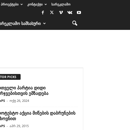
ᲞᲠᲝᲔᲥᲢᲔᲑᲘ
ᲙᲝᲜᲢᲐᲥᲢᲘ
ᲡᲐᲠᲔᲙᲚᲐᲛᲝ
ᲐᲠᲔᲙᲚᲐᲛᲝ ᲡᲐᲛᲡᲐᲮᲣᲠᲘ
TOR PICKS
რთველი პარტია დიდი
რჯვებისთვის ემზადება
aPS
-
ოქტ 26, 2024
ოტესტო აქცია მიწების დაბრუნების
ხოვნით
aPS
-
აპრ 29, 2015