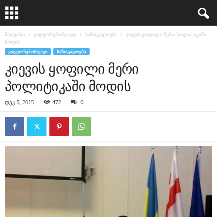
მთავარი
ვიდეორეპორტაჟი
საზოგადოება
კიევის ყოფილი მერი პოლიტიკაში
მოდის
ᲕᲘᲓᲔᲝᲠᲔᲞᲝᲠᲢᲐᲟᲘ
ᲡᲐᲖᲝᲒᲐᲓᲝᲔᲑᲐ
კიევის ყოფილი მერი
პოლიტიკაში მოდის
დეკ 5, 2015
472
0