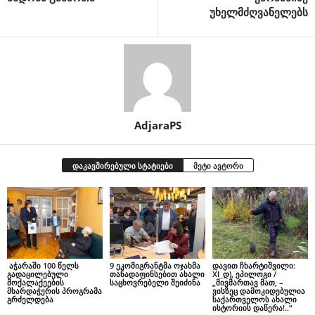
უხელმძღვანელებს
AdjaraPS
დაკავშირებული სტატიები
მეტი ავტორი
აჭარაში 100 წელს
9 ეკომიგრანტმა ოჯახმა
დავით ჩხარტიშვილი:
გადაცილებული
თანადაფინსებით ახალი
XI_დ), ეპილოგი /
მოქალაქეების
საცხოვრებელი შეიძინა
„მივმართავ მათ, –
მხარდაჭერის პროგრამა
ვისზეც დამოკიდებულია
გრძელდება
საქართველოს ახალი
ისტორიის დაწერა!..“