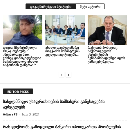
დაკავშირებული სტატიები
მეტი ავტორი
დავით ჩხარტიშვილი:
ახალი თავმჯდომარე
რუსეთის პოზიციაც
XII_ა), რეზიუმე /
რიჟვაძის მინისტრებს
საქართველოს
„მივმართავ მათ, –
უცვლელად ტოვებს…
ინტერესების
ვისზეც დამოკიდებულია
შესაბამისად უნდა იყოს
საქართველოს ახალი
გამოყენებული…
ისტორიის დაწერა!..“
EDITOR PICKS
სახელმწიფო უსაფრთხოების სამსახური განცხადებას
ავრცელებს
AdjaraPS
-
ნოე 3, 2021
რას ფიქრობს გამოცდილი ბანკირი იპოთეკართა პრობლემის