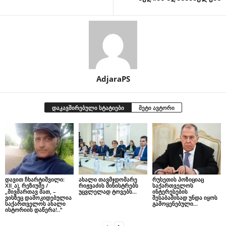
AdjaraPS
დაკავშირებული სტატიები
მეტი ავტორი
დავით ჩხარტიშვილი:
ახალი თავმჯდომარე
რუსეთის პოზიციაც
XII_ა), რეზიუმე /
რიჟვაძის მინისტრებს
საქართველოს
„მივმართავ მათ, –
უცვლელად ტოვებს…
ინტერესების
ვისზეც დამოკიდებულია
შესაბამისად უნდა იყოს
საქართველოს ახალი
გამოყენებული…
ისტორიის დაწერა!..“