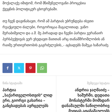
მოქალაქე
იმიტომ
,
რომ
მნიშვნელოვანი
პროცესია
ქვეყნის
პოლიტიკურ
ცხოვრებაში
.
თუ
ჩვენ
დავინახავთ
,
რომ
ამ
პარტიას
უბრუნდება
ისეთი
რეაქციული
ძალები
,
როგორიცაა
მაგალითად
,
ვანო
მერაბიშვილი
და
ა
.
შ
.
მე
პირადად
და
ჩვენი
პარტია
ვერანაირ
პერსპექტივას
ვერ
ვხედავთ
მათთან
არც
თანამშრომლობის
ან
რაიმე
ურთიერთობის
გაგრძელების,,-
აცხადებს
მამუკა
ხაზარაძე
.
წინა სტატიაში
შემდეგი სტატია
პარტია
ანდრია ჯაღმაიძე –
„საქართველოსთვის“ ლიდ
ხაშურში, დედათა
ერი, გიორგი გახარია –
მონასტერში მომხდარ
განცხადებას ავრცელებს
დანაშაულში ნაწილობრივ
მედიას ადანაშაულებს