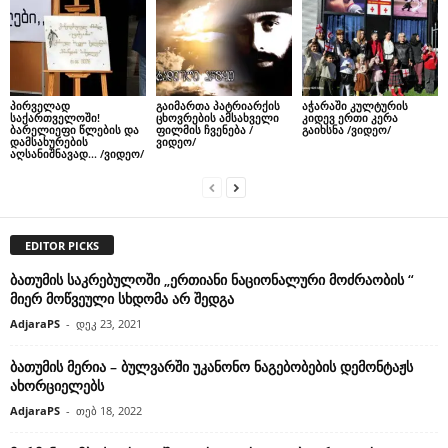
პირველად
გაიმართა პატრიარქის
აჭარაში კულტურის
საქართველოში!
ცხოვრების ამსახველი
კიდევ ერთი კერა
ბარელიეფი წლების და
ფილმის ჩვენება /
გაიხსნა /ვიდეო/
დამსახურების
ვიდეო/
აღსანიშნავად… /ვიდეო/
EDITOR PICKS
ბათუმის საკრებულოში „ერთიანი ნაციონალური მოძრაობის “
მიერ მოწვეული სხდომა არ შედგა
AdjaraPS
-
დეკ 23, 2021
ბათუმის მერია – ბულვარში უკანონო ნაგებობების დემონტაჟს
ახორციელებს
AdjaraPS
-
თებ 18, 2022