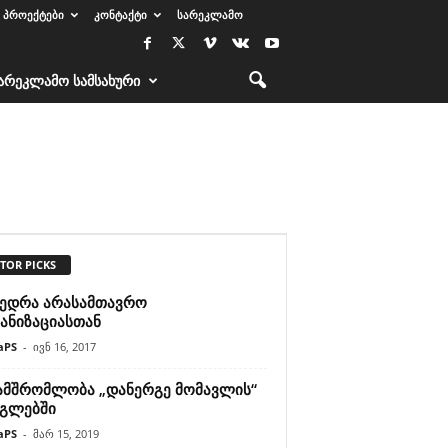
ᲞᲠᲝᲔᲥᲢᲔᲑᲘ
ᲙᲝᲜᲢᲐᲥᲢᲘ
ᲡᲐᲠᲔᲙᲚᲐᲛᲝ
ᲐᲠᲔᲙᲚᲐᲛᲝ ᲡᲐᲛᲡᲐᲮᲣᲠᲘ
TOR PICKS
ვედრა არასამთავრო
ანიზაციასთან
aPS
-
ივნ 16, 2017
ამშრომლობა „დანერგე მომავლის“
გლებში
aPS
-
მარ 15, 2019